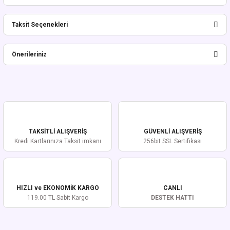
Taksit Seçenekleri
Bu ürüne ilk yorumu siz yapın!
Önerileriniz
Yorum Yaz
Bu ürünün fiyat bilgisi, resim, ürün açıklamalarında ve diğer konularda
yetersiz gördüğünüz noktaları öneri formunu kullanarak tarafımıza
iletebilirsiniz.
Görüş ve önerileriniz için teşekkür ederiz.
TAKSİTLİ ALIŞVERİŞ
GÜVENLİ ALIŞVERİŞ
Ürün resmi kalitesiz, bozuk veya görüntülenemiyor.
Kredi Kartlarınıza Taksit imkanı
256bit SSL Sertifikası
Ürün açıklamasında eksik bilgiler bulunuyor.
Ürün bilgilerinde hatalar bulunuyor.
Ürün fiyatı diğer sitelerden daha pahalı.
HIZLI ve EKONOMİK KARGO
CANLI
Bu ürüne benzer farklı alternatifler olmalı.
119.00 TL Sabit Kargo
DESTEK HATTI