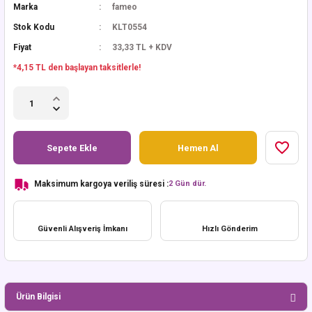
Marka
fameo
Stok Kodu
KLT0554
Fiyat
33,33 TL + KDV
*4,15 TL den başlayan taksitlerle!
Sepete Ekle
Hemen Al
Maksimum kargoya veriliş süresi :
2 Gün dür.
Güvenli Alışveriş İmkanı
Hızlı Gönderim
Ürün Bilgisi