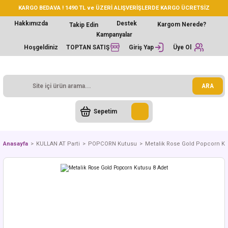
KARGO BEDAVA ! 1490 TL ve ÜZERİ ALIŞVERİŞLERDE KARGO ÜCRETSİZ
Hakkımızda
Destek
Kargom Nerede?
Takip Edin
Kampanyalar
Hoşgeldiniz
TOPTAN SATIŞ
Giriş Yap
Üye Ol
ARA
Sepetim
Anasayfa
KULLAN AT Parti
POPCORN Kutusu
Metalik Rose Gold Popcorn Ku