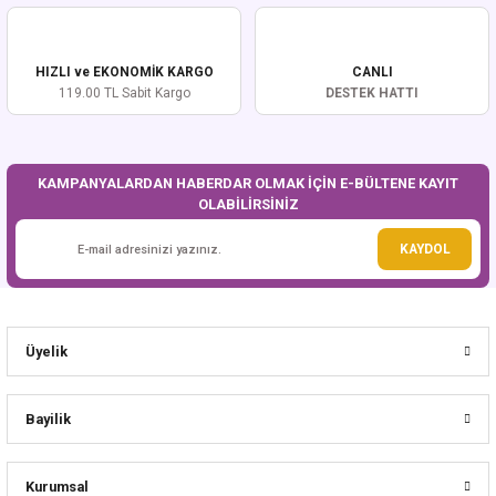
Ürün açıklamasında eksik bilgiler bulunuyor.
Ürün bilgilerinde hatalar bulunuyor.
Ürün fiyatı diğer sitelerden daha pahalı.
HIZLI ve EKONOMİK KARGO
CANLI
Bu ürüne benzer farklı alternatifler olmalı.
119.00 TL Sabit Kargo
DESTEK HATTI
KAMPANYALARDAN HABERDAR OLMAK İÇİN E-BÜLTENE KAYIT
OLABİLİRSİNİZ
Gönder
KAYDOL
Üyelik
Bayilik
Kurumsal