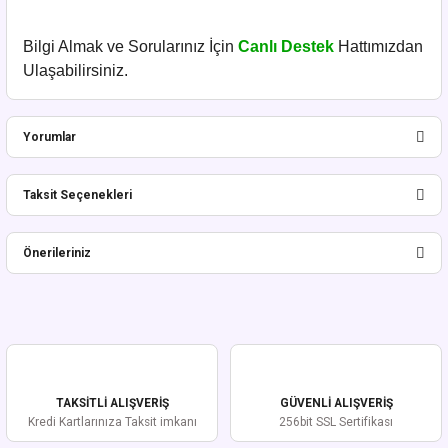
Bilgi Almak ve Sorularınız İçin
Canlı Destek
Hattımızdan
Ulaşabilirsiniz.
Yorumlar
Taksit Seçenekleri
Bu ürüne ilk yorumu siz yapın!
Önerileriniz
Yorum Yaz
Bu ürünün fiyat bilgisi, resim, ürün açıklamalarında ve diğer konularda
yetersiz gördüğünüz noktaları öneri formunu kullanarak tarafımıza
iletebilirsiniz.
Görüş ve önerileriniz için teşekkür ederiz.
TAKSİTLİ ALIŞVERİŞ
GÜVENLİ ALIŞVERİŞ
Ürün resmi kalitesiz, bozuk veya görüntülenemiyor.
Kredi Kartlarınıza Taksit imkanı
256bit SSL Sertifikası