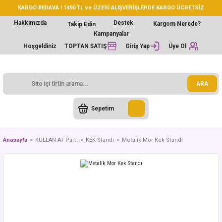
KARGO BEDAVA ! 1490 TL ve ÜZERİ ALIŞVERİŞLERDE KARGO ÜCRETSİZ
Hakkımızda
Destek
Kargom Nerede?
Takip Edin
Kampanyalar
Hoşgeldiniz
TOPTAN SATIŞ
Giriş Yap
Üye Ol
ARA
Sepetim
Anasayfa
KULLAN AT Parti
KEK Standı
Metalik Mor Kek Standı