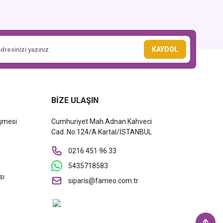
KAYDOL
BİZE ULAŞIN
eşmesi
Cumhuriyet Mah.Adnan Kahveci
Cad..No:124/A Kartal/İSTANBUL
0216 451 96 33
5435718583
sı
siparis@fameo.com.tr