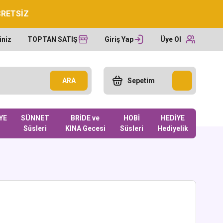
CRETSİZ
iniz
TOPTAN SATIŞ
Giriş Yap
Üye Ol
ARA
Sepetim
YE
SÜNNET
BRİDE ve
HOBİ
HEDİYE
Süsleri
KINA Gecesi
Süsleri
Hediyelik