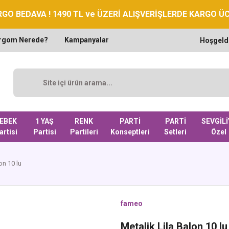
GO BEDAVA ! 1490 TL ve ÜZERİ ALIŞVERİŞLERDE KARGO Ü
rgom Nerede?
Kampanyalar
Hoşgeld
EBEK
1 YAŞ
RENK
PARTİ
PARTİ
SEVGİLİ
artisi
Partisi
Partileri
Konseptleri
Setleri
Özel
on 10 lu
fameo
Metalik Lila Balon 10 lu