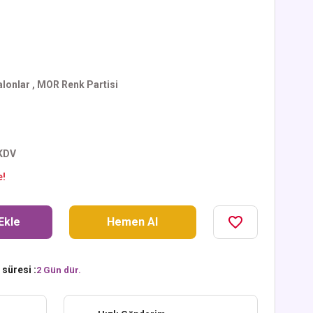
lonlar
,
MOR Renk Partisi
 KDV
e!
Ekle
Hemen Al
süresi :
2 Gün dür.