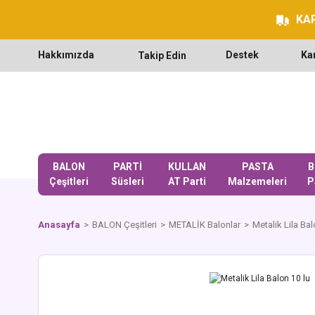
KAR
Hakkımızda
Destek
Ka
Takip Edin
BALON
PARTİ
KULLAN
PASTA
B
Çeşitleri
Süsleri
AT Parti
Malzemeleri
P
Anasayfa
BALON Çeşitleri
METALİK Balonlar
Metalik Lila Bal