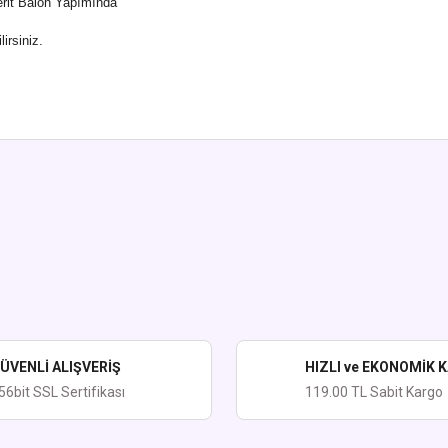
Şerit Balon Yapımında
irsiniz.
ularda yetersiz gördüğünüz noktaları öneri formunu kullanarak tarafımıza iletebi
Bu ürüne ilk yorumu siz yapın!
Yorum Yaz
ÜVENLİ ALIŞVERİŞ
HIZLI ve EKONOMİK 
56bit SSL Sertifikası
119.00 TL Sabit Kargo