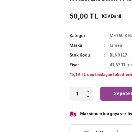
50,00 TL
KDV Dahil
Kategori
METALİK Ba
Marka
fameo
Stok Kodu
BLN0127
Fiyat
41,67 TL +
*5,19 TL den başlayan taksitlerl
Sepete 
Maksimum kargoya veriliş 