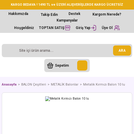
KARGO BEDAVA ! 1490 TL ve ÜZERİ ALIŞVERİŞLERDE KARGO ÜCRETSİZ
Hakkımızda
Destek
Kargom Nerede?
Takip Edin
Kampanyalar
Hoşgeldiniz
TOPTAN SATIŞ
Giriş Yap
Üye Ol
ARA
Sepetim
Anasayfa
BALON Çeşitleri
METALİK Balonlar
Metalik Kırmızı Balon 10 lu