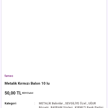
fameo
Metalik Kırmızı Balon 10 lu
50,00 TL
KDV Dahil
Kategori
METALİK Balonlar
,
SEVGİLİYE Özel
,
UĞUR
Böceği
,
BAYRAM Süsleri
,
KIRMIZI Renk Partisi