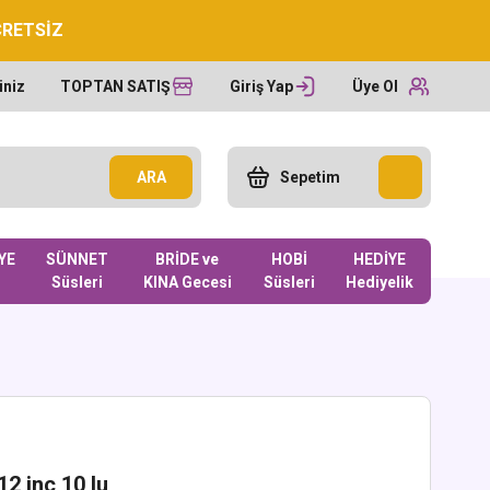
CRETSİZ
iniz
TOPTAN SATIŞ
Giriş Yap
Üye Ol
ARA
Sepetim
YE
SÜNNET
BRİDE ve
HOBİ
HEDİYE
Süsleri
KINA Gecesi
Süsleri
Hediyelik
12 inc 10 lu