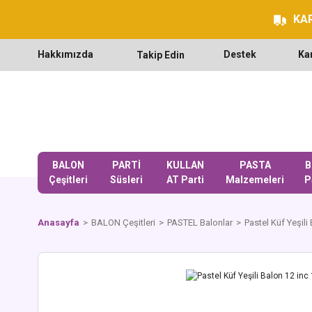
KAR
Hakkımızda
Destek
Ka
Takip Edin
BALON
PARTİ
KULLAN
PASTA
B
Çeşitleri
Süsleri
AT Parti
Malzemeleri
P
Anasayfa
BALON Çeşitleri
PASTEL Balonlar
Pastel Küf Yeşili 