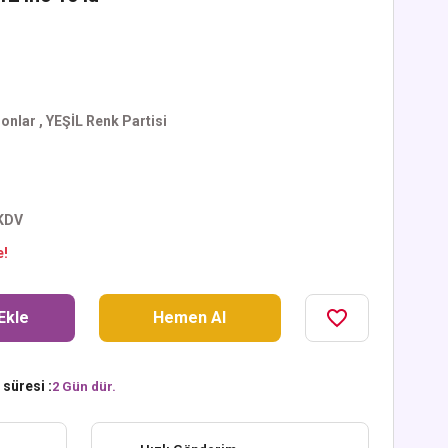
onlar
,
YEŞİL Renk Partisi
 KDV
e!
Ekle
Hemen Al
süresi :
2 Gün dür.