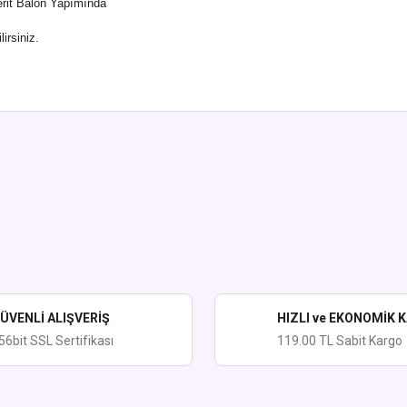
Şerit Balon Yapımında
irsiniz.
ularda yetersiz gördüğünüz noktaları öneri formunu kullanarak tarafımıza iletebi
Bu ürüne ilk yorumu siz yapın!
Yorum Yaz
ÜVENLİ ALIŞVERİŞ
HIZLI ve EKONOMİK 
56bit SSL Sertifikası
119.00 TL Sabit Kargo