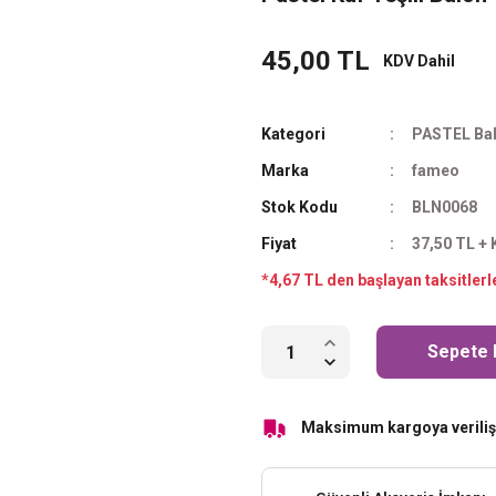
45,00 TL
KDV Dahil
Kategori
PASTEL Bal
Marka
fameo
Stok Kodu
BLN0068
Fiyat
37,50 TL +
*4,67 TL den başlayan taksitlerl
Sepete 
Maksimum kargoya veriliş 