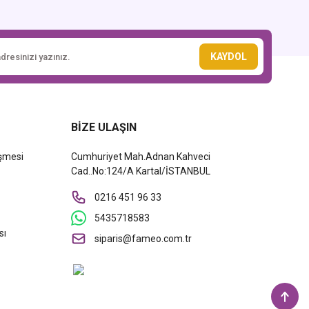
KAYDOL
BİZE ULAŞIN
eşmesi
Cumhuriyet Mah.Adnan Kahveci
Cad..No:124/A Kartal/İSTANBUL
0216 451 96 33
5435718583
sı
siparis@fameo.com.tr