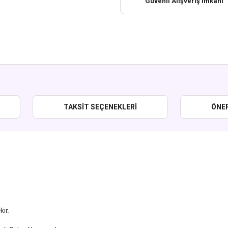
Güvenli Alışveriş İmkanı
TAKSIT SEÇENEKLERI
ÖNER
ir.