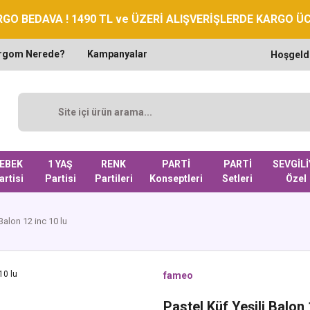
GO BEDAVA ! 1490 TL ve ÜZERİ ALIŞVERİŞLERDE KARGO Ü
rgom Nerede?
Kampanyalar
Hoşgeld
EBEK
1 YAŞ
RENK
PARTİ
PARTİ
SEVGİLİ
artisi
Partisi
Partileri
Konseptleri
Setleri
Özel
Balon 12 inc 10 lu
fameo
Pastel Küf Yeşili Balon 