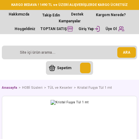
KARGO BEDAVA ! 1490 TL ve ÜZERİ ALIŞVERİŞLERDE KARGO ÜCRETSİZ
Hakkımızda
Destek
Kargom Nerede?
Takip Edin
Kampanyalar
Hoşgeldiniz
TOPTAN SATIŞ
Giriş Yap
Üye Ol
ARA
Sepetim
Anasayfa
HOBİ Süsleri
TÜL ve Keseler
Kristal Fuşya Tül 1 mt