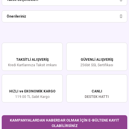
Bu ürüne ilk yorumu siz yapın!
Önerileriniz
Yorum Yaz
Bu ürünün fiyat bilgisi, resim, ürün açıklamalarında ve diğer konularda
yetersiz gördüğünüz noktaları öneri formunu kullanarak tarafımıza
iletebilirsiniz.
Görüş ve önerileriniz için teşekkür ederiz.
TAKSİTLİ ALIŞVERİŞ
GÜVENLİ ALIŞVERİŞ
Ürün resmi kalitesiz, bozuk veya görüntülenemiyor.
Kredi Kartlarınıza Taksit imkanı
256bit SSL Sertifikası
Ürün açıklamasında eksik bilgiler bulunuyor.
Ürün bilgilerinde hatalar bulunuyor.
Ürün fiyatı diğer sitelerden daha pahalı.
HIZLI ve EKONOMİK KARGO
CANLI
Bu ürüne benzer farklı alternatifler olmalı.
119.00 TL Sabit Kargo
DESTEK HATTI
KAMPANYALARDAN HABERDAR OLMAK İÇİN E-BÜLTENE KAYIT
OLABİLİRSİNİZ