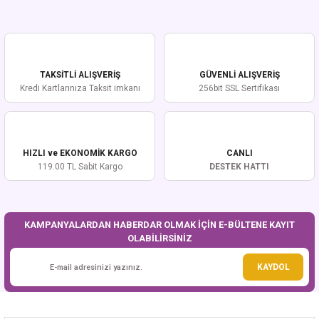
Bu ürünün fiyat bilgisi, resim, ürün açıklamalarında ve diğer konularda
yetersiz gördüğünüz noktaları öneri formunu kullanarak tarafımıza
iletebilirsiniz.
Görüş ve önerileriniz için teşekkür ederiz.
TAKSİTLİ ALIŞVERİŞ
GÜVENLİ ALIŞVERİŞ
Ürün resmi kalitesiz, bozuk veya görüntülenemiyor.
Kredi Kartlarınıza Taksit imkanı
256bit SSL Sertifikası
Ürün açıklamasında eksik bilgiler bulunuyor.
Ürün bilgilerinde hatalar bulunuyor.
Ürün fiyatı diğer sitelerden daha pahalı.
HIZLI ve EKONOMİK KARGO
CANLI
Bu ürüne benzer farklı alternatifler olmalı.
119.00 TL Sabit Kargo
DESTEK HATTI
KAMPANYALARDAN HABERDAR OLMAK İÇİN E-BÜLTENE KAYIT
OLABİLİRSİNİZ
Gönder
KAYDOL