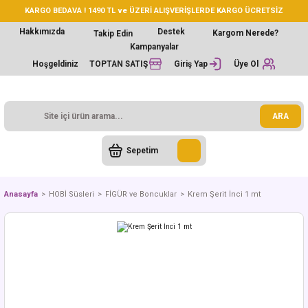
KARGO BEDAVA ! 1490 TL ve ÜZERİ ALIŞVERİŞLERDE KARGO ÜCRETSİZ
Hakkımızda
Destek
Kargom Nerede?
Takip Edin
Kampanyalar
Hoşgeldiniz
TOPTAN SATIŞ
Giriş Yap
Üye Ol
ARA
Sepetim
Anasayfa
HOBİ Süsleri
FİGÜR ve Boncuklar
Krem Şerit İnci 1 mt