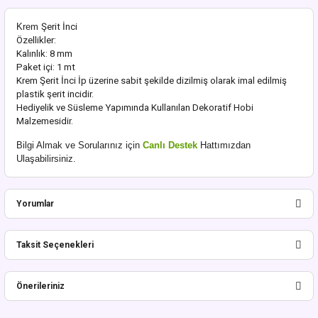
Krem
Şerit İnci
Özellikler:
Kalınlık: 8 mm
Paket içi: 1 mt
Krem Şerit İnci İp üzerine sabit şekilde dizilmiş olarak imal edilmiş
plastik şerit incidir.
Hediyelik ve Süsleme Yapımında Kullanılan Dekoratif Hobi
Malzemesidir.
Bilgi Almak ve Sorularınız için
Canlı Destek
Hattımızdan
Ulaşabilirsiniz.
Yorumlar
Taksit Seçenekleri
Bu ürüne ilk yorumu siz yapın!
Önerileriniz
Yorum Yaz