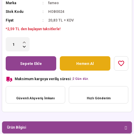
Marka
fameo
Stok Kodu
HOB0024
Fiyat
20,83 TL + KDV
*2,59 TL den başlayan taksitlerle!
Sepete Ekle
Hemen Al
Maksimum kargoya veriliş süresi :
2 Gün dür.
Güvenli Alışveriş İmkanı
Hızlı Gönderim
Ürün Bilgisi