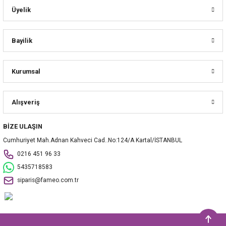
Üyelik
Bayilik
Kurumsal
Alışveriş
BİZE ULAŞIN
Cumhuriyet Mah.Adnan Kahveci Cad..No:124/A Kartal/İSTANBUL
0216 451 96 33
5435718583
siparis@fameo.com.tr