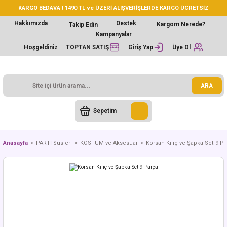
KARGO BEDAVA ! 1490 TL ve ÜZERİ ALIŞVERİŞLERDE KARGO ÜCRETSİZ
Hakkımızda
Destek
Kargom Nerede?
Takip Edin
Kampanyalar
Hoşgeldiniz
TOPTAN SATIŞ
Giriş Yap
Üye Ol
ARA
Sepetim
Anasayfa
PARTİ Süsleri
KOSTÜM ve Aksesuar
Korsan Kılıç ve Şapka Set 9 P