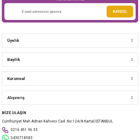
Gönder
KAYDOL
Üyelik
Bayilik
Kurumsal
Alışveriş
BİZE ULAŞIN
Cumhuriyet Mah.Adnan Kahveci Cad..No:124/A Kartal/İSTANBUL
0216 451 96 33
5435718583