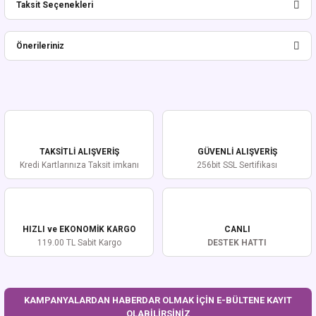
Taksit Seçenekleri
Bu ürüne ilk yorumu siz yapın!
Önerileriniz
Yorum Yaz
Bu ürünün fiyat bilgisi, resim, ürün açıklamalarında ve diğer konularda
yetersiz gördüğünüz noktaları öneri formunu kullanarak tarafımıza
iletebilirsiniz.
Görüş ve önerileriniz için teşekkür ederiz.
TAKSİTLİ ALIŞVERİŞ
GÜVENLİ ALIŞVERİŞ
Ürün resmi kalitesiz, bozuk veya görüntülenemiyor.
Kredi Kartlarınıza Taksit imkanı
256bit SSL Sertifikası
Ürün açıklamasında eksik bilgiler bulunuyor.
Ürün bilgilerinde hatalar bulunuyor.
Ürün fiyatı diğer sitelerden daha pahalı.
HIZLI ve EKONOMİK KARGO
CANLI
Bu ürüne benzer farklı alternatifler olmalı.
119.00 TL Sabit Kargo
DESTEK HATTI
KAMPANYALARDAN HABERDAR OLMAK İÇİN E-BÜLTENE KAYIT
OLABİLİRSİNİZ