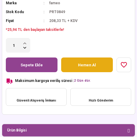
Marka
fameo
Stok Kodu
PRT0849
Fiyat
208,33 TL + KDV
*25,94 TL den başlayan taksitlerle!
Sepete Ekle
Hemen Al
Maksimum kargoya veriliş süresi :
2 Gün dür.
Güvenli Alışveriş İmkanı
Hızlı Gönderim
Ürün Bilgisi