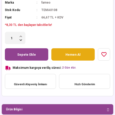
Marka
fameo
Stok Kodu
TEMA0108
Fiyat
66,67 TL + KDV
*8,30 TL den başlayan taksitlerle!
Sepete Ekle
Hemen Al
Maksimum kargoya veriliş süresi :
2 Gün dür.
Güvenli Alışveriş İmkanı
Hızlı Gönderim
Ürün Bilgisi