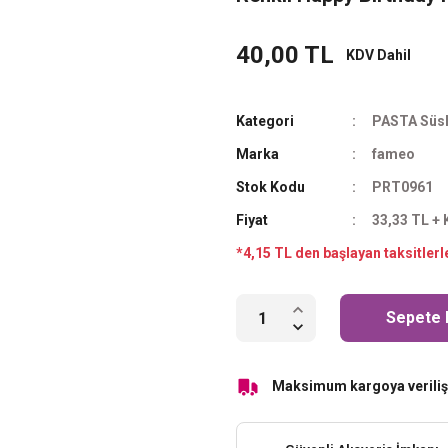
40,00 TL
KDV Dahil
Kategori
PASTA Süsl
Marka
fameo
Stok Kodu
PRT0961
Fiyat
33,33 TL +
*4,15 TL den başlayan taksitlerl
Sepete 
Maksimum kargoya veriliş 