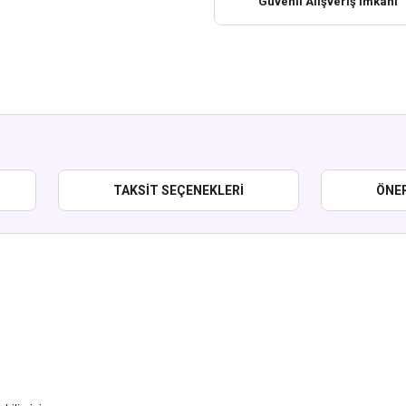
Güvenli Alışveriş İmkanı
TAKSIT SEÇENEKLERI
ÖNER