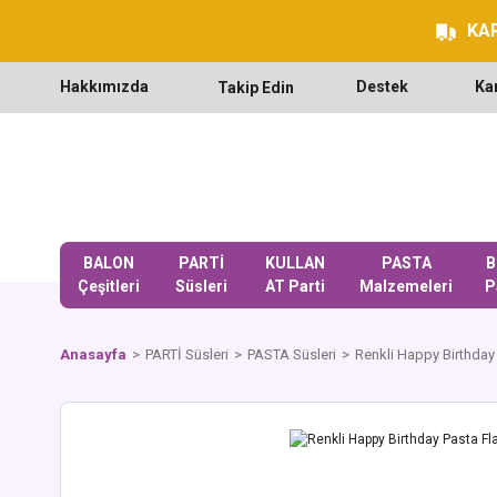
KAR
Hakkımızda
Destek
Ka
Takip Edin
BALON
PARTİ
KULLAN
PASTA
B
Çeşitleri
Süsleri
AT Parti
Malzemeleri
P
Anasayfa
PARTİ Süsleri
PASTA Süsleri
Renkli Happy Birthday