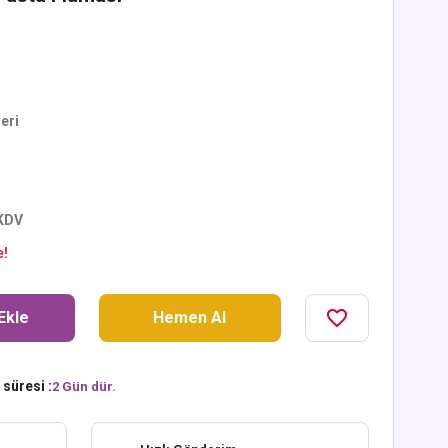
eri
 KDV
e!
Ekle
Hemen Al
süresi :
2 Gün dür.