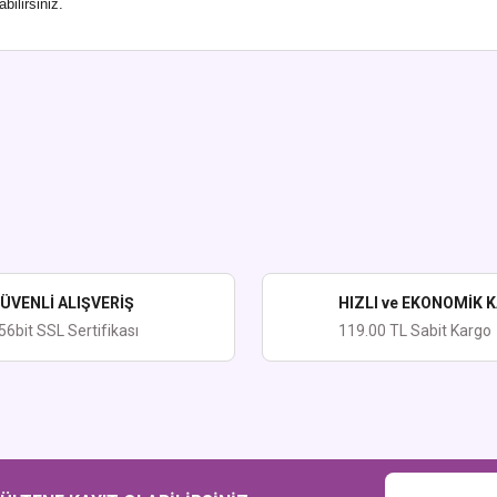
ilirsiniz.
ularda yetersiz gördüğünüz noktaları öneri formunu kullanarak tarafımıza iletebi
Bu ürüne ilk yorumu siz yapın!
Yorum Yaz
ÜVENLİ ALIŞVERİŞ
HIZLI ve EKONOMİK 
56bit SSL Sertifikası
119.00 TL Sabit Kargo
Gönder