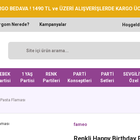
GO BEDAVA ! 1490 TL ve ÜZERİ ALIŞVERİŞLERDE KARGO Ü
rgom Nerede?
Kampanyalar
Hoşgeld
EBEK
1 YAŞ
RENK
PARTİ
PARTİ
SEVGİLİ
artisi
Partisi
Partileri
Konseptleri
Setleri
Özel
 Pasta Flaması
fameo
Renkli Happy Birthday 