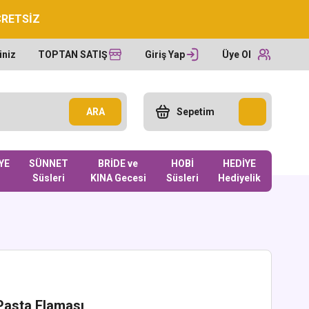
CRETSİZ
iniz
TOPTAN SATIŞ
Giriş Yap
Üye Ol
ARA
Sepetim
YE
SÜNNET
BRİDE ve
HOBİ
HEDİYE
Süsleri
KINA Gecesi
Süsleri
Hediyelik
Pasta Flaması