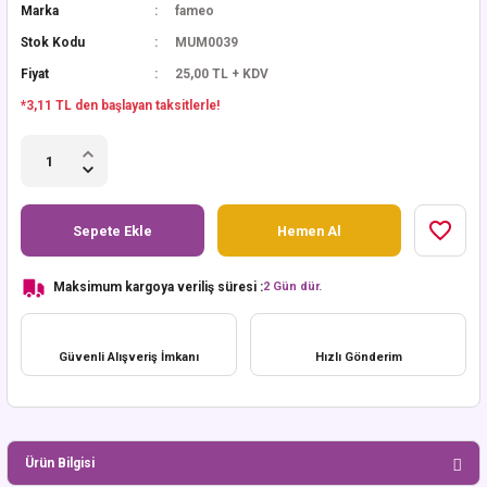
Marka
fameo
Stok Kodu
MUM0039
Fiyat
25,00 TL + KDV
*3,11 TL den başlayan taksitlerle!
Sepete Ekle
Hemen Al
Maksimum kargoya veriliş süresi :
2 Gün dür.
Güvenli Alışveriş İmkanı
Hızlı Gönderim
Ürün Bilgisi