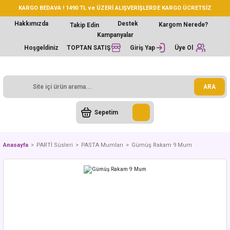
KARGO BEDAVA ! 1490 TL ve ÜZERİ ALIŞVERİŞLERDE KARGO ÜCRETSİZ
Hakkımızda
Destek
Kargom Nerede?
Takip Edin
Kampanyalar
Hoşgeldiniz
TOPTAN SATIŞ
Giriş Yap
Üye Ol
ARA
Sepetim
Anasayfa
PARTİ Süsleri
PASTA Mumları
Gümüş Rakam 9 Mum