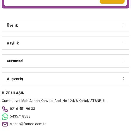
Üyelik
Bayilik
Kurumsal
Alışveriş
BİZE ULAŞIN
Cumhuriyet Mah.Adnan Kahveci Cad..No:124/A Kartal/İSTANBUL
0216 451 96 33
5435718583
siparis@fameo.com.tr