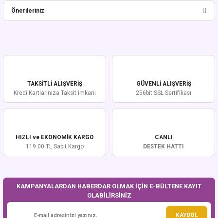
Önerileriniz
Yorum Yaz
Bu ürünün fiyat bilgisi, resim, ürün açıklamalarında ve diğer konularda
yetersiz gördüğünüz noktaları öneri formunu kullanarak tarafımıza
iletebilirsiniz.
Görüş ve önerileriniz için teşekkür ederiz.
TAKSİTLİ ALIŞVERİŞ
GÜVENLİ ALIŞVERİŞ
Ürün resmi kalitesiz, bozuk veya görüntülenemiyor.
Kredi Kartlarınıza Taksit imkanı
256bit SSL Sertifikası
Ürün açıklamasında eksik bilgiler bulunuyor.
Ürün bilgilerinde hatalar bulunuyor.
Ürün fiyatı diğer sitelerden daha pahalı.
HIZLI ve EKONOMİK KARGO
CANLI
Bu ürüne benzer farklı alternatifler olmalı.
119.00 TL Sabit Kargo
DESTEK HATTI
KAMPANYALARDAN HABERDAR OLMAK İÇİN E-BÜLTENE KAYIT
OLABİLİRSİNİZ
Gönder
KAYDOL