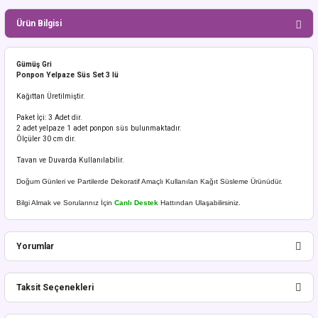
Ürün Bilgisi
Gümüş Gri
Ponpon Yelpaze Süs Set 3 lü
Kağıttan Üretilmiştir.
Paket İçi: 3 Adet dir.
2 adet yelpaze 1 adet ponpon süs bulunmaktadır.
Ölçüler 30 cm dir.
Tavan ve Duvarda Kullanılabilir.
Doğum Günleri ve Partilerde Dekoratif Amaçlı Kullanılan Kağıt Süsleme Ürünüdür.
Bilgi Almak ve Sorularınız İçin
Canlı Destek
Hattından Ulaşabilirsiniz.
Yorumlar
Taksit Seçenekleri
Bu ürüne ilk yorumu siz yapın!