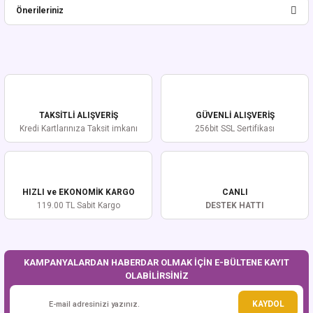
Önerileriniz
Yorum Yaz
Bu ürünün fiyat bilgisi, resim, ürün açıklamalarında ve diğer konularda
yetersiz gördüğünüz noktaları öneri formunu kullanarak tarafımıza
iletebilirsiniz.
Görüş ve önerileriniz için teşekkür ederiz.
TAKSİTLİ ALIŞVERİŞ
GÜVENLİ ALIŞVERİŞ
Ürün resmi kalitesiz, bozuk veya görüntülenemiyor.
Kredi Kartlarınıza Taksit imkanı
256bit SSL Sertifikası
Ürün açıklamasında eksik bilgiler bulunuyor.
Ürün bilgilerinde hatalar bulunuyor.
Ürün fiyatı diğer sitelerden daha pahalı.
HIZLI ve EKONOMİK KARGO
CANLI
Bu ürüne benzer farklı alternatifler olmalı.
119.00 TL Sabit Kargo
DESTEK HATTI
KAMPANYALARDAN HABERDAR OLMAK İÇİN E-BÜLTENE KAYIT
OLABİLİRSİNİZ
Gönder
KAYDOL