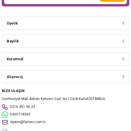
Üyelik
Bayilik
Kurumsal
Alışveriş
BİZE ULAŞIN
Cumhuriyet Mah.Adnan Kahveci Cad..No:124/A Kartal/İSTANBUL
0216 451 96 33
5435718583
siparis@fameo.com.tr