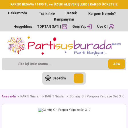
KARGO BEDAVA ! 1490 TL ve ÜZERİ ALIŞVERİŞLERDE KARGO ÜCRETSİZ
Hakkımızda
Destek
Kargom Nerede?
Takip Edin
Kampanyalar
Hoşgeldiniz
TOPTAN SATIŞ
Giriş Yap
Üye Ol
ARA
Sepetim
Anasayfa
PARTİ Süsleri
KAĞIT Süsler
Gümüş Gri Ponpon Yelpaze Set 3 lü