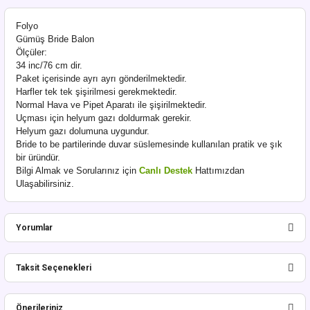
Folyo
Gümüş Bride Balon
Ölçüler:
34 inc/76 cm dir.
Paket içerisinde ayrı ayrı gönderilmektedir.
Harfler tek tek şişirilmesi gerekmektedir.
Normal Hava ve Pipet Aparatı ile şişirilmektedir.
Uçması için helyum gazı doldurmak gerekir.
Helyum gazı dolumuna uygundur.
Bride to be partilerinde duvar süslemesinde kullanılan pratik ve şık
bir üründür.
Bilgi Almak ve Sorularınız için
Canlı Destek
Hattımızdan
Ulaşabilirsiniz.
Yorumlar
Taksit Seçenekleri
Bu ürüne ilk yorumu siz yapın!
Önerileriniz