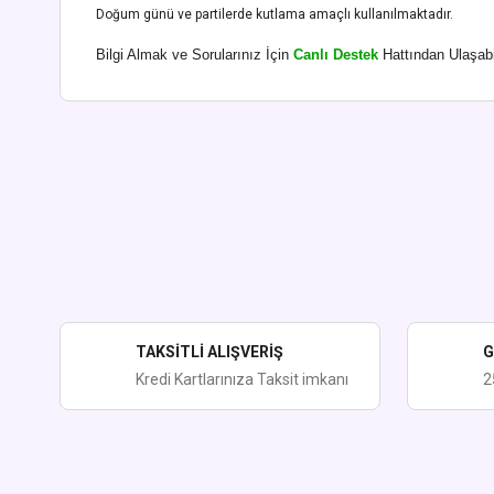
Doğum günü ve partilerde kutlama amaçlı kullanılmaktadır.
Bilgi Almak ve Sorularınız İçin
Canlı Destek
Hattından Ulaşabil
Bu ürünün fiyat bilgisi, resim, ürün açıklamalarında ve diğer kon
Görüş ve önerileriniz için teşekkür ederiz.
Ürün resmi kalitesiz, bozuk veya görüntülenemiyor.
Ürün açıklamasında eksik bilgiler bulunuyor.
Ürün bilgilerinde hatalar bulunuyor.
Ürün fiyatı diğer sitelerden daha pahalı.
TAKSİTLİ ALIŞVERİŞ
G
Bu ürüne benzer farklı alternatifler olmalı.
Kredi Kartlarınıza Taksit imkanı
2