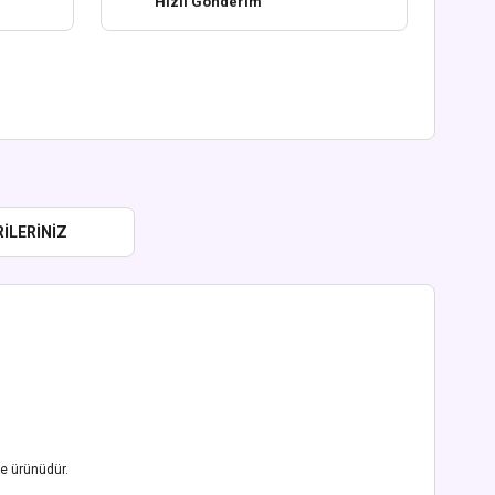
Hızlı Gönderim
ILERINIZ
ce ürünüdür.