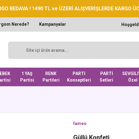
GO BEDAVA ! 1490 TL ve ÜZERİ ALIŞVERİŞLERDE KARGO Ü
rgom Nerede?
Kampanyalar
Hoşgeld
EBEK
1 YAŞ
RENK
PARTİ
PARTİ
SEVGİLİ
artisi
Partisi
Partileri
Konseptleri
Setleri
Özel
fameo
Güllü Konfeti