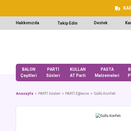
KAR
Hakkımızda
Destek
Ka
Takip Edin
BALON
PARTİ
KULLAN
PASTA
B
Çeşitleri
Süsleri
AT Parti
Malzemeleri
P
Anasayfa
PARTİ Süsleri
PARTİ Eğlence
Güllü Konfeti