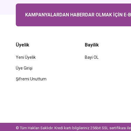
KAMPANYALARDAN HABERDAR OLMAK İÇİN E-BÜ
Üyelik
Bayilik
Yeni Üyelik
Bayi OL
Üye Girişi
Şifremi Unuttum
© Tüm Hakları Saklıdır. Kredi kartı bilgileriniz 256bit SSL sertifikası i