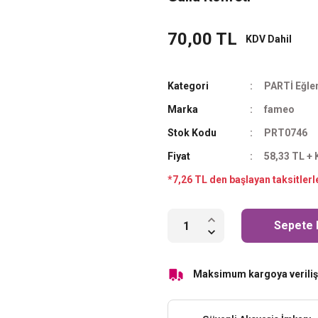
70,00 TL
KDV Dahil
Kategori
PARTİ Eğle
Marka
fameo
Stok Kodu
PRT0746
Fiyat
58,33 TL +
*7,26 TL den başlayan taksitlerl
Sepete 
Maksimum kargoya veriliş 