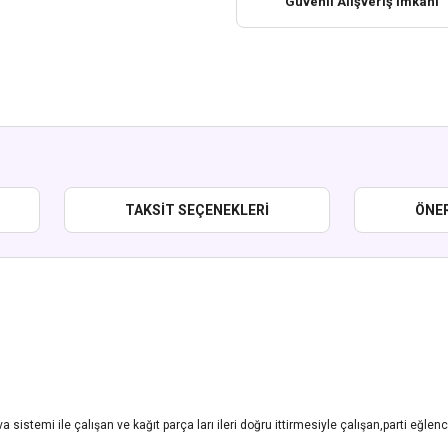
Güvenli Alışveriş İmkanı
TAKSIT SEÇENEKLERI
ÖNER
 sistemi ile çalışan ve kağıt parça ları ileri doğru ittirmesiyle çalışan,parti eğlen