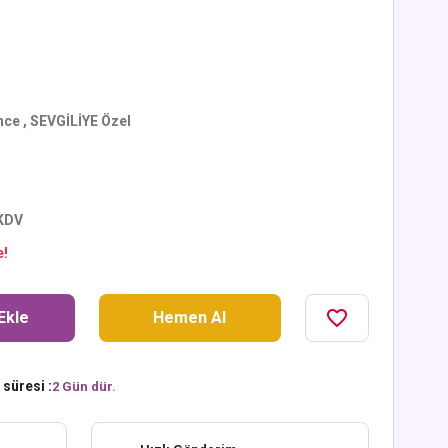
nce
,
SEVGİLİYE Özel
 KDV
e!
Ekle
Hemen Al
süresi :
2 Gün dür.