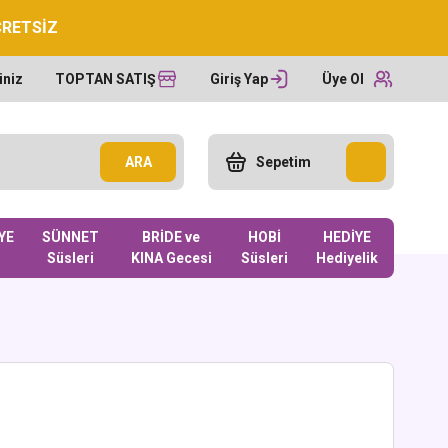
CRETSİZ
iniz
TOPTAN SATIŞ
Giriş Yap
Üye Ol
ARA
Sepetim
YE
SÜNNET
BRİDE ve
HOBİ
HEDİYE
Süsleri
KINA Gecesi
Süsleri
Hediyelik