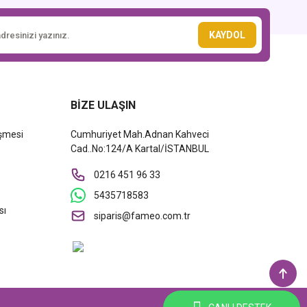
KAYDOL
BİZE ULAŞIN
eşmesi
Cumhuriyet Mah.Adnan Kahveci
Cad..No:124/A Kartal/İSTANBUL
0216 451 96 33
5435718583
sı
siparis@fameo.com.tr