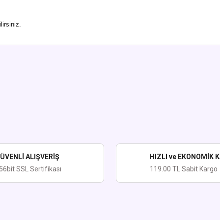
irsiniz.
ularda yetersiz gördüğünüz noktaları öneri formunu kullanarak tarafımıza iletebi
Bu ürüne ilk yorumu siz yapın!
Yorum Yaz
ÜVENLİ ALIŞVERİŞ
HIZLI ve EKONOMİK 
56bit SSL Sertifikası
119.00 TL Sabit Kargo