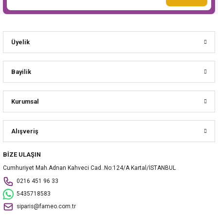
Üyelik
Bayilik
Kurumsal
Alışveriş
BİZE ULAŞIN
Cumhuriyet Mah.Adnan Kahveci Cad..No:124/A Kartal/İSTANBUL
0216 451 96 33
5435718583
siparis@fameo.com.tr