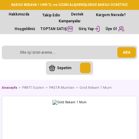
KARGO BEDAVA ! 1490 TL ve ÜZERİ ALIŞVERİŞLERDE KARGO ÜCRETSİZ
Hakkımızda
Destek
Kargom Nerede?
Takip Edin
Kampanyalar
Hoşgeldiniz
TOPTAN SATIŞ
Giriş Yap
Üye Ol
ARA
Sepetim
Anasayfa
PARTİ Süsleri
PASTA Mumları
Gold Rakam 1 Mum