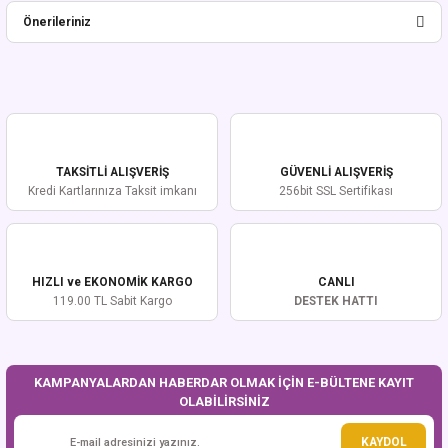
Önerileriniz
Yorum Yaz
Bu ürünün fiyat bilgisi, resim, ürün açıklamalarında ve diğer konularda
yetersiz gördüğünüz noktaları öneri formunu kullanarak tarafımıza
iletebilirsiniz.
Görüş ve önerileriniz için teşekkür ederiz.
TAKSİTLİ ALIŞVERİŞ
GÜVENLİ ALIŞVERİŞ
Ürün resmi kalitesiz, bozuk veya görüntülenemiyor.
Kredi Kartlarınıza Taksit imkanı
256bit SSL Sertifikası
Ürün açıklamasında eksik bilgiler bulunuyor.
Ürün bilgilerinde hatalar bulunuyor.
Ürün fiyatı diğer sitelerden daha pahalı.
HIZLI ve EKONOMİK KARGO
CANLI
Bu ürüne benzer farklı alternatifler olmalı.
119.00 TL Sabit Kargo
DESTEK HATTI
KAMPANYALARDAN HABERDAR OLMAK İÇİN E-BÜLTENE KAYIT
OLABİLİRSİNİZ
Gönder
KAYDOL