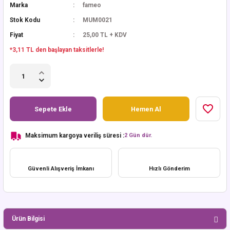
Marka
fameo
Stok Kodu
MUM0021
Fiyat
25,00 TL + KDV
*3,11 TL den başlayan taksitlerle!
Sepete Ekle
Hemen Al
Maksimum kargoya veriliş süresi :
2 Gün dür.
Güvenli Alışveriş İmkanı
Hızlı Gönderim
Ürün Bilgisi