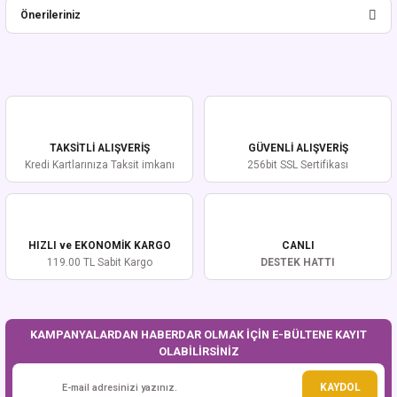
Önerileriniz
Yorum Yaz
Bu ürünün fiyat bilgisi, resim, ürün açıklamalarında ve diğer konularda
yetersiz gördüğünüz noktaları öneri formunu kullanarak tarafımıza
iletebilirsiniz.
Görüş ve önerileriniz için teşekkür ederiz.
TAKSİTLİ ALIŞVERİŞ
GÜVENLİ ALIŞVERİŞ
Ürün resmi kalitesiz, bozuk veya görüntülenemiyor.
Kredi Kartlarınıza Taksit imkanı
256bit SSL Sertifikası
Ürün açıklamasında eksik bilgiler bulunuyor.
Ürün bilgilerinde hatalar bulunuyor.
Ürün fiyatı diğer sitelerden daha pahalı.
HIZLI ve EKONOMİK KARGO
CANLI
Bu ürüne benzer farklı alternatifler olmalı.
119.00 TL Sabit Kargo
DESTEK HATTI
KAMPANYALARDAN HABERDAR OLMAK İÇİN E-BÜLTENE KAYIT
OLABİLİRSİNİZ
Gönder
KAYDOL