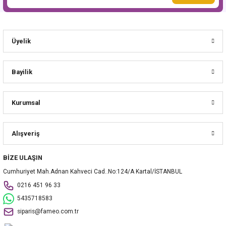
Üyelik
Bayilik
Kurumsal
Alışveriş
BİZE ULAŞIN
Cumhuriyet Mah.Adnan Kahveci Cad..No:124/A Kartal/İSTANBUL
0216 451 96 33
5435718583
siparis@fameo.com.tr