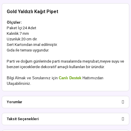
Gold Yaldızlı Kağıt Pipet
Ölçüler:
Paket İçi:24 Adet
Kalınlık:7 mm
Uzunluk:20 cm dir.
Sert Kartondan imal edilmiştir.
Gıda ile teması uygundur.
Parti ve doğum günlerinde parti masalarında meşrubat,meyve suyu ve
benzeri içeceklerde dekoratif amaçlı kullanılan bir üründür.
Bilgi Almak ve Sorularınız için
Canlı Destek
Hattımızdan
Ulaşabilirsiniz.
Yorumlar
Taksit Seçenekleri
Bu ürüne ilk yorumu siz yapın!