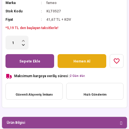
Marka
fameo
Stok Kodu
KLT0527
Fiyat
41,67 TL + KDV
*5,19 TL den başlayan taksitlerle!
Sepete Ekle
Hemen Al
Maksimum kargoya veriliş süresi :
2 Gün dür.
Güvenli Alışveriş İmkanı
Hızlı Gönderim
Ürün Bilgisi