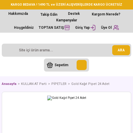
KARGO BEDAVA ! 1490 TL ve ÜZERİ ALIŞVERİŞLERDE KARGO ÜCRETSİZ
Hakkımızda
Destek
Kargom Nerede?
Takip Edin
Kampanyalar
Hoşgeldiniz
TOPTAN SATIŞ
Giriş Yap
Üye Ol
ARA
Sepetim
Anasayfa
KULLAN AT Parti
PİPETLER
Gold Kağıt Pipet 24 Adet