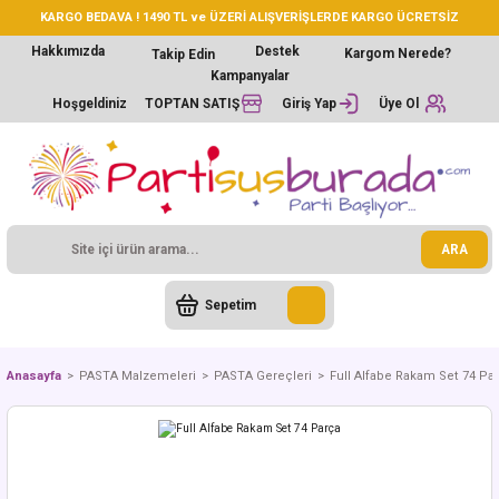
KARGO BEDAVA ! 1490 TL ve ÜZERİ ALIŞVERİŞLERDE KARGO ÜCRETSİZ
Hakkımızda
Destek
Kargom Nerede?
Takip Edin
Kampanyalar
Hoşgeldiniz
TOPTAN SATIŞ
Giriş Yap
Üye Ol
ARA
Sepetim
Anasayfa
PASTA Malzemeleri
PASTA Gereçleri
Full Alfabe Rakam Set 74 Pa