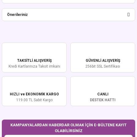
Bu ürüne ilk yorumu siz yapın!
Önerileriniz
Yorum Yaz
Bu ürünün fiyat bilgisi, resim, ürün açıklamalarında ve diğer konularda
yetersiz gördüğünüz noktaları öneri formunu kullanarak tarafımıza
iletebilirsiniz.
Görüş ve önerileriniz için teşekkür ederiz.
TAKSİTLİ ALIŞVERİŞ
GÜVENLİ ALIŞVERİŞ
Ürün resmi kalitesiz, bozuk veya görüntülenemiyor.
Kredi Kartlarınıza Taksit imkanı
256bit SSL Sertifikası
Ürün açıklamasında eksik bilgiler bulunuyor.
Ürün bilgilerinde hatalar bulunuyor.
Ürün fiyatı diğer sitelerden daha pahalı.
HIZLI ve EKONOMİK KARGO
CANLI
Bu ürüne benzer farklı alternatifler olmalı.
119.00 TL Sabit Kargo
DESTEK HATTI
KAMPANYALARDAN HABERDAR OLMAK İÇİN E-BÜLTENE KAYIT
OLABİLİRSİNİZ