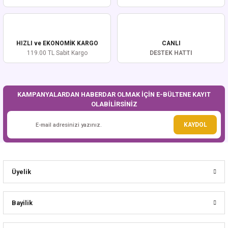
Ürün açıklamasında eksik bilgiler bulunuyor.
Ürün bilgilerinde hatalar bulunuyor.
Ürün fiyatı diğer sitelerden daha pahalı.
HIZLI ve EKONOMİK KARGO
CANLI
Bu ürüne benzer farklı alternatifler olmalı.
119.00 TL Sabit Kargo
DESTEK HATTI
KAMPANYALARDAN HABERDAR OLMAK İÇİN E-BÜLTENE KAYIT
OLABİLİRSİNİZ
Gönder
KAYDOL
Üyelik
Bayilik