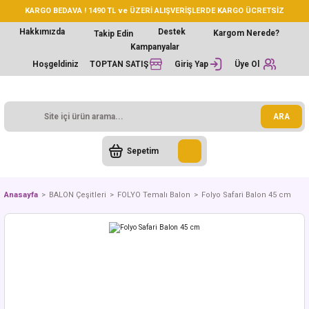
KARGO BEDAVA ! 1490 TL ve ÜZERİ ALIŞVERİŞLERDE KARGO ÜCRETSİZ
Hakkımızda
Destek
Kargom Nerede?
Takip Edin
Kampanyalar
Hoşgeldiniz
TOPTAN SATIŞ
Giriş Yap
Üye Ol
ARA
Sepetim
Anasayfa
BALON Çeşitleri
FOLYO Temalı Balon
Folyo Safari Balon 45 cm