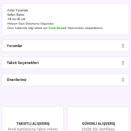
-Folyo Yuvarlak
-Safari Balon
-18 inc-45 cm
-Helyum Gazı Dolumuna Uygundur.
-Ürün hakkında bilgi almak için
Canlı Destek
Hattımızdan ulaşabilirsiniz.
Yorumlar
Taksit Seçenekleri
Bu ürüne ilk yorumu siz yapın!
Önerileriniz
Yorum Yaz
Bu ürünün fiyat bilgisi, resim, ürün açıklamalarında ve diğer konularda
yetersiz gördüğünüz noktaları öneri formunu kullanarak tarafımıza
iletebilirsiniz.
Görüş ve önerileriniz için teşekkür ederiz.
TAKSİTLİ ALIŞVERİŞ
GÜVENLİ ALIŞVERİŞ
Ürün resmi kalitesiz, bozuk veya görüntülenemiyor.
Kredi Kartlarınıza Taksit imkanı
256bit SSL Sertifikası