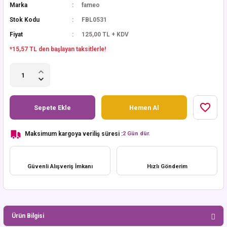
Marka
fameo
Stok Kodu
FBL0531
Fiyat
125,00 TL + KDV
*15,57 TL den başlayan taksitlerle!
Sepete Ekle
Hemen Al
Maksimum kargoya veriliş süresi :
2 Gün dür.
Güvenli Alışveriş İmkanı
Hızlı Gönderim
Ürün Bilgisi