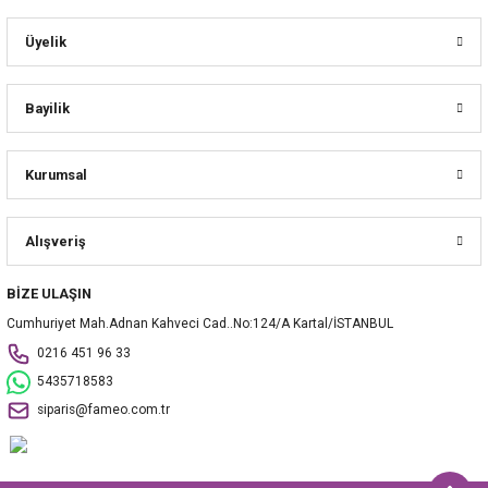
Üyelik
Bayilik
Kurumsal
Alışveriş
BİZE ULAŞIN
Cumhuriyet Mah.Adnan Kahveci Cad..No:124/A Kartal/İSTANBUL
0216 451 96 33
5435718583
siparis@fameo.com.tr