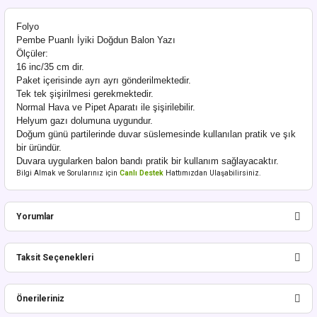
Folyo
Pembe Puanlı İyiki Doğdun Balon Yazı
Ölçüler:
16 inc/35 cm dir.
Paket içerisinde ayrı ayrı gönderilmektedir.
Tek tek şişirilmesi gerekmektedir.
Normal Hava ve Pipet Aparatı ile şişirilebilir.
Helyum gazı dolumuna uygundur.
Doğum günü partilerinde duvar süslemesinde kullanılan pratik ve şık
bir üründür.
Duvara uygularken balon bandı pratik bir kullanım sağlayacaktır.
Bilgi Almak ve Sorularınız için
Canlı Destek
Hattımızdan Ulaşabilirsiniz.
Yorumlar
Taksit Seçenekleri
Bu ürüne ilk yorumu siz yapın!
Önerileriniz