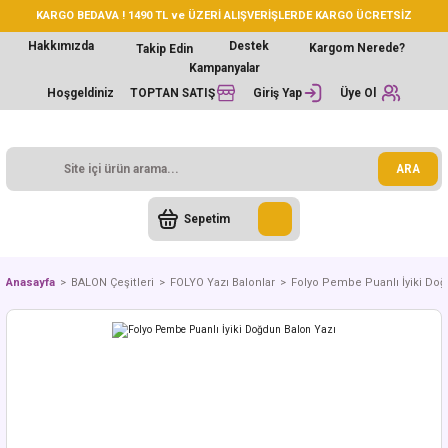
KARGO BEDAVA ! 1490 TL ve ÜZERİ ALIŞVERİŞLERDE KARGO ÜCRETSİZ
Hakkımızda
Destek
Kargom Nerede?
Takip Edin
Kampanyalar
Hoşgeldiniz
TOPTAN SATIŞ
Giriş Yap
Üye Ol
ARA
Sepetim
Anasayfa
BALON Çeşitleri
FOLYO Yazı Balonlar
Folyo Pembe Puanlı İyiki Doğ