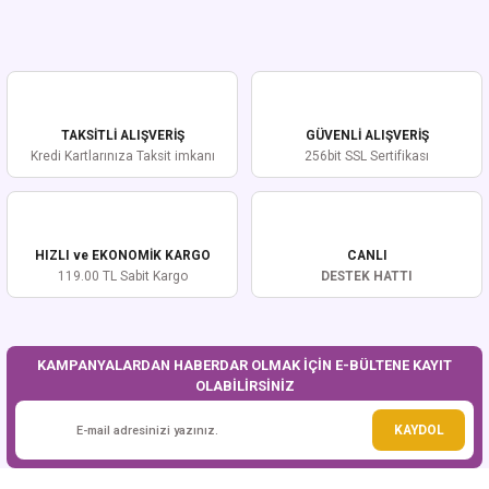
Yorum Yaz
Bu ürünün fiyat bilgisi, resim, ürün açıklamalarında ve diğer konularda
yetersiz gördüğünüz noktaları öneri formunu kullanarak tarafımıza
iletebilirsiniz.
Görüş ve önerileriniz için teşekkür ederiz.
TAKSİTLİ ALIŞVERİŞ
GÜVENLİ ALIŞVERİŞ
Ürün resmi kalitesiz, bozuk veya görüntülenemiyor.
Kredi Kartlarınıza Taksit imkanı
256bit SSL Sertifikası
Ürün açıklamasında eksik bilgiler bulunuyor.
Ürün bilgilerinde hatalar bulunuyor.
Ürün fiyatı diğer sitelerden daha pahalı.
HIZLI ve EKONOMİK KARGO
CANLI
Bu ürüne benzer farklı alternatifler olmalı.
119.00 TL Sabit Kargo
DESTEK HATTI
KAMPANYALARDAN HABERDAR OLMAK İÇİN E-BÜLTENE KAYIT
OLABİLİRSİNİZ
Gönder
KAYDOL