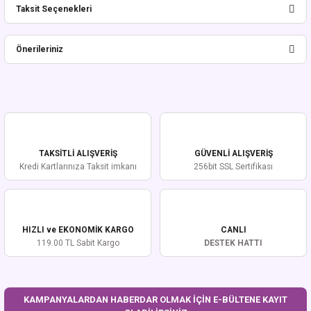
Taksit Seçenekleri
Bu ürüne ilk yorumu siz yapın!
Önerileriniz
Yorum Yaz
Bu ürünün fiyat bilgisi, resim, ürün açıklamalarında ve diğer konularda
yetersiz gördüğünüz noktaları öneri formunu kullanarak tarafımıza
iletebilirsiniz.
Görüş ve önerileriniz için teşekkür ederiz.
TAKSİTLİ ALIŞVERİŞ
GÜVENLİ ALIŞVERİŞ
Ürün resmi kalitesiz, bozuk veya görüntülenemiyor.
Kredi Kartlarınıza Taksit imkanı
256bit SSL Sertifikası
Ürün açıklamasında eksik bilgiler bulunuyor.
Ürün bilgilerinde hatalar bulunuyor.
Ürün fiyatı diğer sitelerden daha pahalı.
HIZLI ve EKONOMİK KARGO
CANLI
Bu ürüne benzer farklı alternatifler olmalı.
119.00 TL Sabit Kargo
DESTEK HATTI
KAMPANYALARDAN HABERDAR OLMAK İÇİN E-BÜLTENE KAYIT