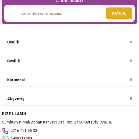
OLABİLİRSİNİZ
Gönder
KAYDOL
Üyelik
Bayilik
Kurumsal
Alışveriş
BİZE ULAŞIN
Cumhuriyet Mah.Adnan Kahveci Cad..No:124/A Kartal/İSTANBUL
0216 451 96 33
5435718583