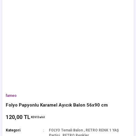
fameo
Folyo Papyonlu Karamel Ayıcık Balon 56x90 cm
120,00 TL
KDV Dahil
Kategori
FOLYO Temalı Balon
,
RETRO RENK 1 YAŞ
Partisi
,
RETRO Renkler