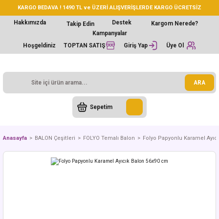
KARGO BEDAVA ! 1490 TL ve ÜZERİ ALIŞVERİŞLERDE KARGO ÜCRETSİZ
Hakkımızda
Destek
Kargom Nerede?
Takip Edin
Kampanyalar
Hoşgeldiniz
TOPTAN SATIŞ
Giriş Yap
Üye Ol
ARA
Sepetim
Anasayfa
BALON Çeşitleri
FOLYO Temalı Balon
Folyo Papyonlu Karamel Ayıc