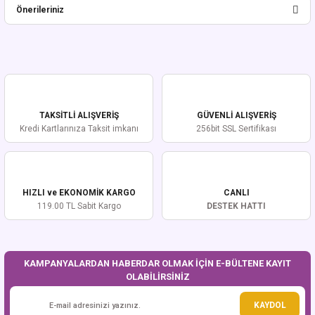
Önerileriniz
Yorum Yaz
Bu ürünün fiyat bilgisi, resim, ürün açıklamalarında ve diğer konularda
yetersiz gördüğünüz noktaları öneri formunu kullanarak tarafımıza
iletebilirsiniz.
Görüş ve önerileriniz için teşekkür ederiz.
TAKSİTLİ ALIŞVERİŞ
GÜVENLİ ALIŞVERİŞ
Ürün resmi kalitesiz, bozuk veya görüntülenemiyor.
Kredi Kartlarınıza Taksit imkanı
256bit SSL Sertifikası
Ürün açıklamasında eksik bilgiler bulunuyor.
Ürün bilgilerinde hatalar bulunuyor.
Ürün fiyatı diğer sitelerden daha pahalı.
HIZLI ve EKONOMİK KARGO
CANLI
Bu ürüne benzer farklı alternatifler olmalı.
119.00 TL Sabit Kargo
DESTEK HATTI
KAMPANYALARDAN HABERDAR OLMAK İÇİN E-BÜLTENE KAYIT
OLABİLİRSİNİZ
Gönder
KAYDOL