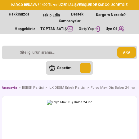
KARGO BEDAVA ! 1490 TL ve ÜZERİ ALIŞVERİŞLERDE KARGO ÜCRETSİZ
Hakkımızda
Destek
Kargom Nerede?
Takip Edin
Kampanyalar
Hoşgeldiniz
TOPTAN SATIŞ
Giriş Yap
Üye Ol
ARA
Sepetim
Anasayfa
BEBEK Partisi
İLK DİŞİM Erkek Partisi
Folyo Mavi Diş Balon 24 inc