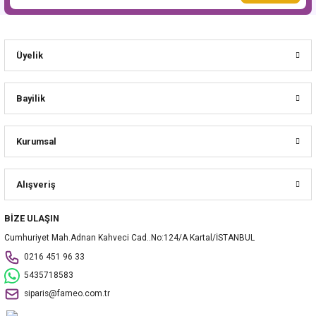
Üyelik
Bayilik
Kurumsal
Alışveriş
BİZE ULAŞIN
Cumhuriyet Mah.Adnan Kahveci Cad..No:124/A Kartal/İSTANBUL
0216 451 96 33
5435718583
siparis@fameo.com.tr