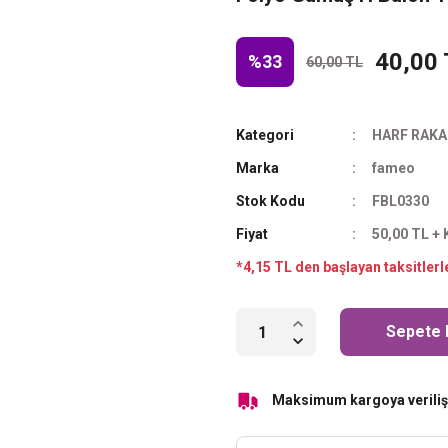
40,00
%33
60,00 TL
Kategori
HARF RAKA
Marka
fameo
Stok Kodu
FBL0330
Fiyat
50,00 TL +
*4,15 TL den başlayan taksitlerl
Sepete 
Maksimum kargoya veriliş 