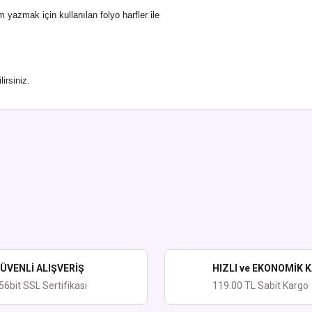
 yazmak için kullanılan folyo harfler ile
irsiniz.
ularda yetersiz gördüğünüz noktaları öneri formunu kullanarak tarafımıza iletebi
Bu ürüne ilk yorumu siz yapın!
Yorum Yaz
ÜVENLİ ALIŞVERİŞ
HIZLI ve EKONOMİK 
56bit SSL Sertifikası
119.00 TL Sabit Kargo