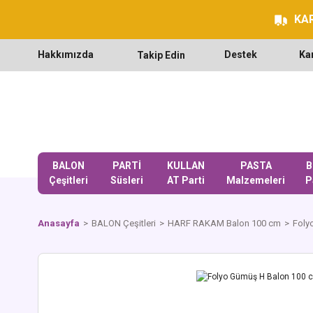
KAR
Hakkımızda
Destek
Ka
Takip Edin
BALON
PARTİ
KULLAN
PASTA
B
Çeşitleri
Süsleri
AT Parti
Malzemeleri
P
Anasayfa
BALON Çeşitleri
HARF RAKAM Balon 100 cm
Foly