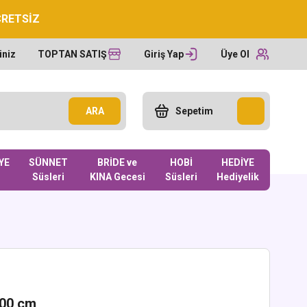
CRETSİZ
iniz
TOPTAN SATIŞ
Giriş Yap
Üye Ol
ARA
Sepetim
YE
SÜNNET
BRİDE ve
HOBİ
HEDİYE
Süsleri
KINA Gecesi
Süsleri
Hediyelik
100 cm