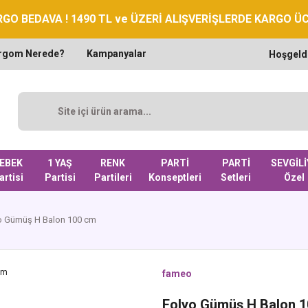
GO BEDAVA ! 1490 TL ve ÜZERİ ALIŞVERİŞLERDE KARGO Ü
rgom Nerede?
Kampanyalar
Hoşgeld
EBEK
1 YAŞ
RENK
PARTİ
PARTİ
SEVGİLİ
artisi
Partisi
Partileri
Konseptleri
Setleri
Özel
o Gümüş H Balon 100 cm
fameo
Folyo Gümüş H Balon 