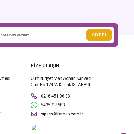
KAYDOL
BİZE ULAŞIN
eşmesi
Cumhuriyet Mah.Adnan Kahveci
Cad..No:124/A Kartal/İSTANBUL
0216 451 96 33
5435718583
sı
siparis@fameo.com.tr