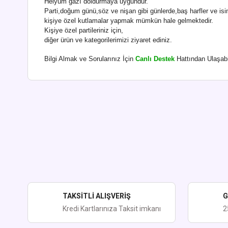
Helyum gazı doldurmaya uygundur.
Parti,doğum günü,söz ve nişan gibi günlerde,baş harfler ve isim
kişiye özel kutlamalar yapmak mümkün hale gelmektedir.
Kişiye özel partileriniz için,
diğer ürün ve kategorilerimizi ziyaret ediniz.
Bilgi Almak ve Sorularınız İçin
Canlı Destek
Hattından Ulaşabil
Bu ürünün fiyat bilgisi, resim, ürün açıklamalarında ve diğer kon
Görüş ve önerileriniz için teşekkür ederiz.
Ürün resmi kalitesiz, bozuk veya görüntülenemiyor.
Ürün açıklamasında eksik bilgiler bulunuyor.
Ürün bilgilerinde hatalar bulunuyor.
Ürün fiyatı diğer sitelerden daha pahalı.
TAKSİTLİ ALIŞVERİŞ
G
Bu ürüne benzer farklı alternatifler olmalı.
Kredi Kartlarınıza Taksit imkanı
2