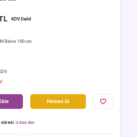
 TL
KDV Dahil
M Balon 100 cm
 KDV
e!
Ekle
Hemen Al
süresi :
2 Gün dür.