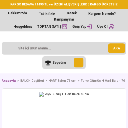
KARGO BEDAVA ! 1490 TL ve ÜZERİ ALIŞVERİŞLERDE KARGO ÜCRETSİZ
Hakkımızda
Destek
Kargom Nerede?
Takip Edin
Kampanyalar
Hoşgeldiniz
TOPTAN SATIŞ
Giriş Yap
Üye Ol
ARA
Sepetim
Anasayfa
BALON Çeşitleri
HARF Balon 76 cm
Folyo Gümüş H Harf Balon 76 