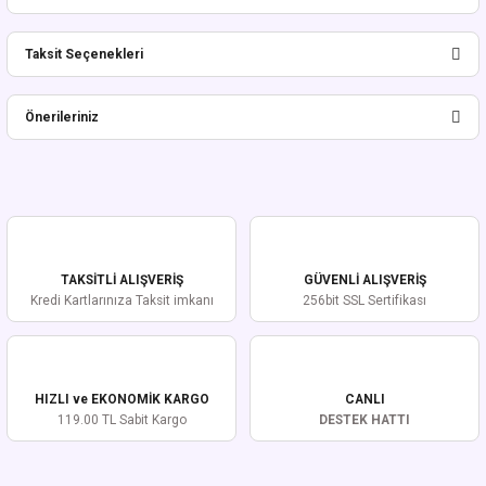
Taksit Seçenekleri
Bu ürüne ilk yorumu siz yapın!
Önerileriniz
Yorum Yaz
Bu ürünün fiyat bilgisi, resim, ürün açıklamalarında ve diğer konularda
yetersiz gördüğünüz noktaları öneri formunu kullanarak tarafımıza
iletebilirsiniz.
Görüş ve önerileriniz için teşekkür ederiz.
TAKSİTLİ ALIŞVERİŞ
GÜVENLİ ALIŞVERİŞ
Ürün resmi kalitesiz, bozuk veya görüntülenemiyor.
Kredi Kartlarınıza Taksit imkanı
256bit SSL Sertifikası
Ürün açıklamasında eksik bilgiler bulunuyor.
Ürün bilgilerinde hatalar bulunuyor.
Ürün fiyatı diğer sitelerden daha pahalı.
HIZLI ve EKONOMİK KARGO
CANLI
Bu ürüne benzer farklı alternatifler olmalı.
119.00 TL Sabit Kargo
DESTEK HATTI