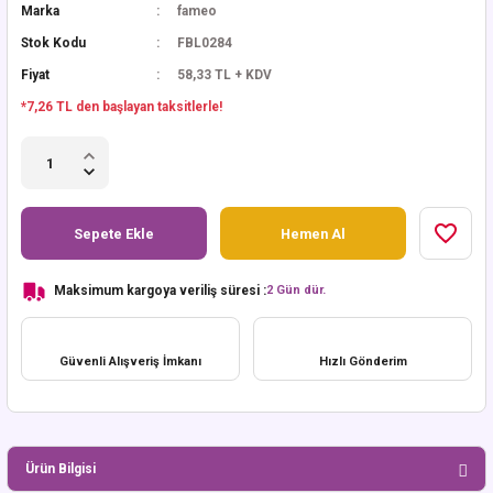
Marka
fameo
Stok Kodu
FBL0284
Fiyat
58,33 TL + KDV
*7,26 TL den başlayan taksitlerle!
Sepete Ekle
Hemen Al
Maksimum kargoya veriliş süresi :
2 Gün dür.
Güvenli Alışveriş İmkanı
Hızlı Gönderim
Ürün Bilgisi