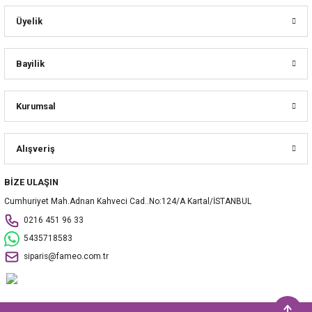
Üyelik
Bayilik
Kurumsal
Alışveriş
BİZE ULAŞIN
Cumhuriyet Mah.Adnan Kahveci Cad..No:124/A Kartal/İSTANBUL
0216 451 96 33
5435718583
siparis@fameo.com.tr