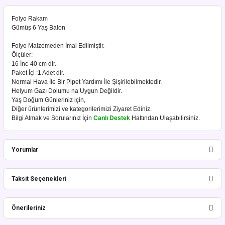
Folyo Rakam
Gümüş 6 Yaş Balon
Folyo Malzemeden İmal Edilmiştir.
Ölçüler:
16 İnc-40 cm dir.
Paket İçi :1 Adet dir.
Normal Hava İle Bir Pipet Yardımı İle Şişirilebilmektedir.
Helyum Gazı Dolumu na Uygun Değildir.
Yaş Doğum Günleriniz için,
Diğer ürünlerimizi ve kategorilerimizi Ziyaret Ediniz.
Bilgi Almak ve Sorularınız İçin
Canlı Destek
Hattından Ulaşabilirsiniz.
Yorumlar
Taksit Seçenekleri
Bu ürüne ilk yorumu siz yapın!
Önerileriniz