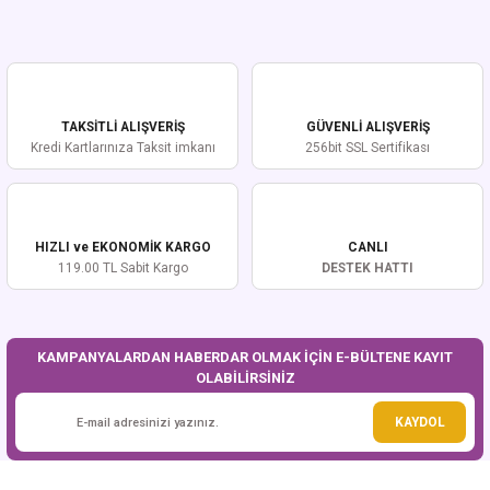
Yorum Yaz
Bu ürünün fiyat bilgisi, resim, ürün açıklamalarında ve diğer konularda
yetersiz gördüğünüz noktaları öneri formunu kullanarak tarafımıza
iletebilirsiniz.
Görüş ve önerileriniz için teşekkür ederiz.
TAKSİTLİ ALIŞVERİŞ
GÜVENLİ ALIŞVERİŞ
Ürün resmi kalitesiz, bozuk veya görüntülenemiyor.
Kredi Kartlarınıza Taksit imkanı
256bit SSL Sertifikası
Ürün açıklamasında eksik bilgiler bulunuyor.
Ürün bilgilerinde hatalar bulunuyor.
Ürün fiyatı diğer sitelerden daha pahalı.
HIZLI ve EKONOMİK KARGO
CANLI
Bu ürüne benzer farklı alternatifler olmalı.
119.00 TL Sabit Kargo
DESTEK HATTI
KAMPANYALARDAN HABERDAR OLMAK İÇİN E-BÜLTENE KAYIT
OLABİLİRSİNİZ
Gönder
KAYDOL