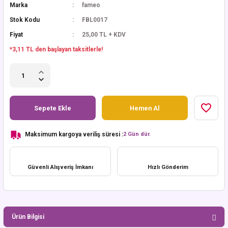
Marka
fameo
Stok Kodu
FBL0017
Fiyat
25,00 TL + KDV
*3,11 TL den başlayan taksitlerle!
Sepete Ekle
Hemen Al
Maksimum kargoya veriliş süresi :
2 Gün dür.
Güvenli Alışveriş İmkanı
Hızlı Gönderim
Ürün Bilgisi