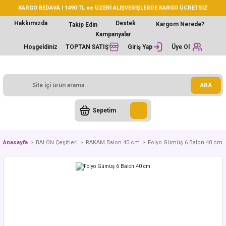
KARGO BEDAVA ! 1490 TL ve ÜZERİ ALIŞVERİŞLERDE KARGO ÜCRETSİZ
Hakkımızda
Destek
Kargom Nerede?
Takip Edin
Kampanyalar
Hoşgeldiniz
TOPTAN SATIŞ
Giriş Yap
Üye Ol
ARA
Sepetim
Anasayfa
BALON Çeşitleri
RAKAM Balon 40 cm
Folyo Gümüş 6 Balon 40 cm