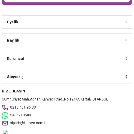
Üyelik
Bayilik
Kurumsal
Alışveriş
BİZE ULAŞIN
Cumhuriyet Mah.Adnan Kahveci Cad..No:124/A Kartal/İSTANBUL
0216 451 96 33
5435718583
siparis@fameo.com.tr