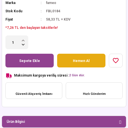
Marka
fameo
Stok Kodu
FBL0184
Fiyat
58,33 TL + KDV
*7,26 TL den başlayan taksitlerle!
Sepete Ekle
Hemen Al
Maksimum kargoya veriliş süresi :
2 Gün dür.
Güvenli Alışveriş İmkanı
Hızlı Gönderim
Ürün Bilgisi