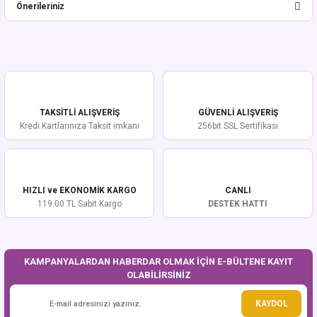
Önerileriniz
Yorum Yaz
Bu ürünün fiyat bilgisi, resim, ürün açıklamalarında ve diğer konularda
yetersiz gördüğünüz noktaları öneri formunu kullanarak tarafımıza
iletebilirsiniz.
Görüş ve önerileriniz için teşekkür ederiz.
TAKSİTLİ ALIŞVERİŞ
GÜVENLİ ALIŞVERİŞ
Ürün resmi kalitesiz, bozuk veya görüntülenemiyor.
Kredi Kartlarınıza Taksit imkanı
256bit SSL Sertifikası
Ürün açıklamasında eksik bilgiler bulunuyor.
Ürün bilgilerinde hatalar bulunuyor.
Ürün fiyatı diğer sitelerden daha pahalı.
HIZLI ve EKONOMİK KARGO
CANLI
Bu ürüne benzer farklı alternatifler olmalı.
119.00 TL Sabit Kargo
DESTEK HATTI
KAMPANYALARDAN HABERDAR OLMAK İÇİN E-BÜLTENE KAYIT
OLABİLİRSİNİZ
Gönder
KAYDOL