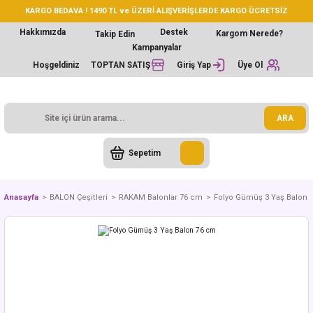
KARGO BEDAVA ! 1490 TL ve ÜZERİ ALIŞVERİŞLERDE KARGO ÜCRETSİZ
Hakkımızda
Destek
Kargom Nerede?
Takip Edin
Kampanyalar
Hoşgeldiniz
TOPTAN SATIŞ
Giriş Yap
Üye Ol
ARA
Sepetim
Anasayfa
BALON Çeşitleri
RAKAM Balonlar 76 cm
Folyo Gümüş 3 Yaş Balon 