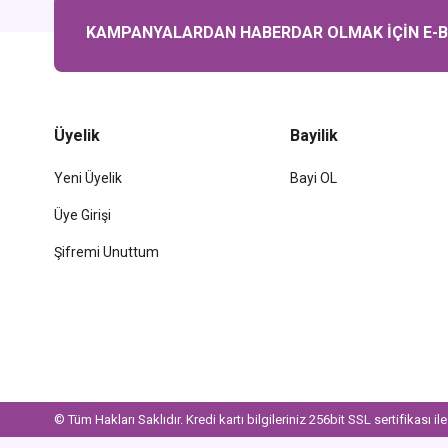
KAMPANYALARDAN HABERDAR OLMAK İÇİN E-BÜ
Üyelik
Bayilik
Yeni Üyelik
Bayi OL
Üye Girişi
Şifremi Unuttum
© Tüm Hakları Saklıdır. Kredi kartı bilgileriniz 256bit SSL sertifikası i