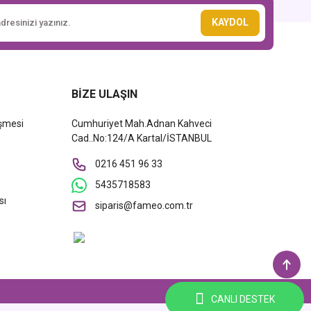
KAYDOL
BİZE ULAŞIN
eşmesi
Cumhuriyet Mah.Adnan Kahveci
Cad..No:124/A Kartal/İSTANBUL
0216 451 96 33
5435718583
sı
siparis@fameo.com.tr
CANLI DESTEK