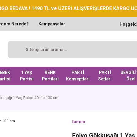
GO BEDAVA ! 1490 TL ve ÜZERİ ALIŞVERİŞLERDE KARGO Ü
rgom Nerede?
Kampanyalar
Hoşgeld
EBEK
1 YAŞ
RENK
PARTİ
PARTİ
SEVGİLİ
artisi
Partisi
Partileri
Konseptleri
Setleri
Özel
kuşağı 1 Yaş Balon 40 inc 100 cm
fameo
Folyo Gökkuşağı 1 Yaş 