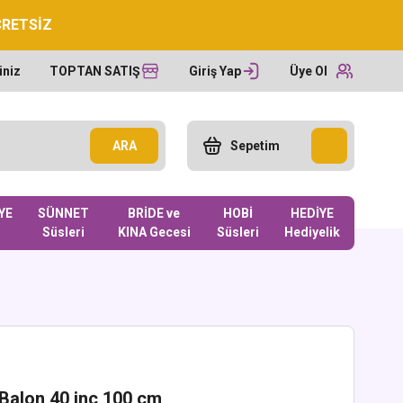
CRETSİZ
iniz
TOPTAN SATIŞ
Giriş Yap
Üye Ol
ARA
Sepetim
YE
SÜNNET
BRİDE ve
HOBİ
HEDİYE
Süsleri
KINA Gecesi
Süsleri
Hediyelik
Balon 40 inc 100 cm