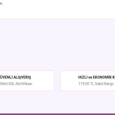
iz.
ularda yetersiz gördüğünüz noktaları öneri formunu kullanarak tarafımıza iletebi
Bu ürüne ilk yorumu siz yapın!
Yorum Yaz
ÜVENLİ ALIŞVERİŞ
HIZLI ve EKONOMİK 
56bit SSL Sertifikası
119.00 TL Sabit Kargo