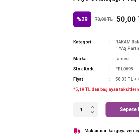
50,00
%29
70,00 TL
Kategori
RAKAM Balo
1 YAŞ Parti
Marka
fameo
Stok Kodu
FBL0695
Fiyat
58,33 TL +
*5,19 TL den başlayan taksitlerl
Sepete 
Maksimum kargoya veriliş 