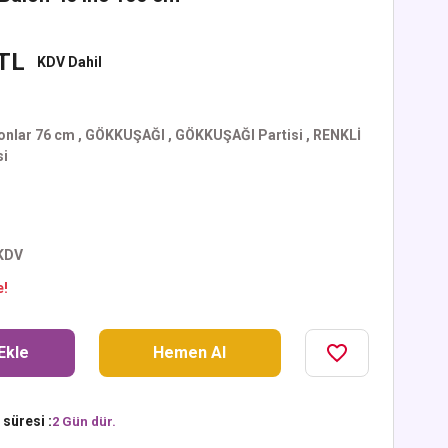
 TL
KDV Dahil
nlar 76 cm
,
GÖKKUŞAĞI
,
GÖKKUŞAĞI Partisi
,
RENKLİ
si
 KDV
e!
Ekle
Hemen Al
süresi :
2 Gün dür.