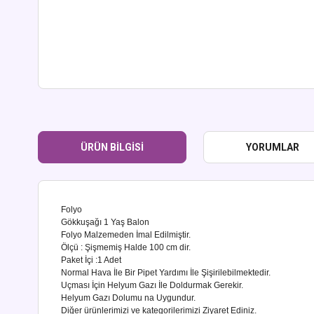
ÜRÜN BILGISI
YORUMLAR
Folyo
Gökkuşağı 1 Yaş Balon
Folyo Malzemeden İmal Edilmiştir.
Ölçü : Şişmemiş Halde 100 cm dir.
Paket İçi :1 Adet
Normal Hava İle Bir Pipet Yardımı İle Şişirilebilmektedir.
Uçması İçin Helyum Gazı İle Doldurmak Gerekir.
Helyum Gazı Dolumu na Uygundur.
Diğer ürünlerimizi ve kategorilerimizi Ziyaret Ediniz.