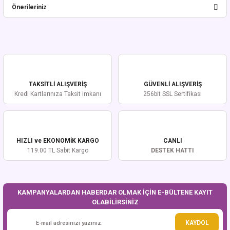
Önerileriniz
Yorum Yaz
Bu ürünün fiyat bilgisi, resim, ürün açıklamalarında ve diğer konularda
yetersiz gördüğünüz noktaları öneri formunu kullanarak tarafımıza
iletebilirsiniz.
Görüş ve önerileriniz için teşekkür ederiz.
TAKSİTLİ ALIŞVERİŞ
GÜVENLİ ALIŞVERİŞ
Ürün resmi kalitesiz, bozuk veya görüntülenemiyor.
Kredi Kartlarınıza Taksit imkanı
256bit SSL Sertifikası
Ürün açıklamasında eksik bilgiler bulunuyor.
Ürün bilgilerinde hatalar bulunuyor.
Ürün fiyatı diğer sitelerden daha pahalı.
HIZLI ve EKONOMİK KARGO
CANLI
Bu ürüne benzer farklı alternatifler olmalı.
119.00 TL Sabit Kargo
DESTEK HATTI
KAMPANYALARDAN HABERDAR OLMAK İÇİN E-BÜLTENE KAYIT
OLABİLİRSİNİZ
Gönder
KAYDOL