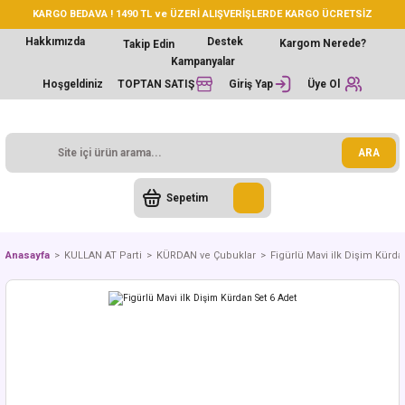
KARGO BEDAVA ! 1490 TL ve ÜZERİ ALIŞVERİŞLERDE KARGO ÜCRETSİZ
Hakkımızda
Destek
Kargom Nerede?
Takip Edin
Kampanyalar
Hoşgeldiniz
TOPTAN SATIŞ
Giriş Yap
Üye Ol
ARA
Sepetim
Anasayfa
KULLAN AT Parti
KÜRDAN ve Çubuklar
Figürlü Mavi ilk Dişim Kürda