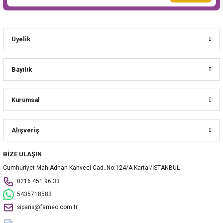
Üyelik
Bayilik
Kurumsal
Alışveriş
BİZE ULAŞIN
Cumhuriyet Mah.Adnan Kahveci Cad..No:124/A Kartal/İSTANBUL
0216 451 96 33
5435718583
siparis@fameo.com.tr