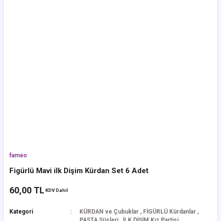
fameo
Figürlü Mavi ilk Dişim Kürdan Set 6 Adet
60,00 TL
KDV Dahil
Kategori
KÜRDAN ve Çubuklar
,
FİGÜRLÜ Kürdanlar
,
PASTA Süsleri
,
İLK DİŞİM Kız Partisi