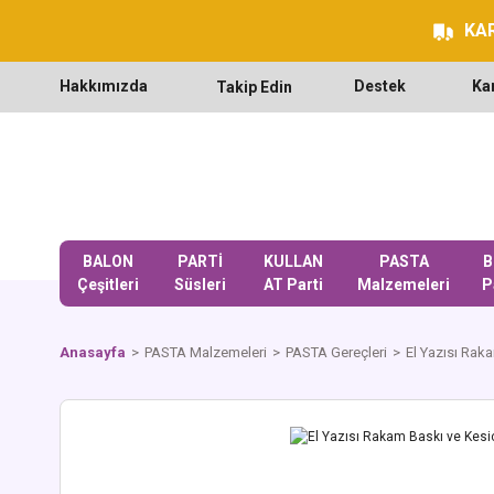
KAR
Hakkımızda
Destek
Ka
Takip Edin
BALON
PARTİ
KULLAN
PASTA
B
Çeşitleri
Süsleri
AT Parti
Malzemeleri
P
Anasayfa
PASTA Malzemeleri
PASTA Gereçleri
El Yazısı Rak