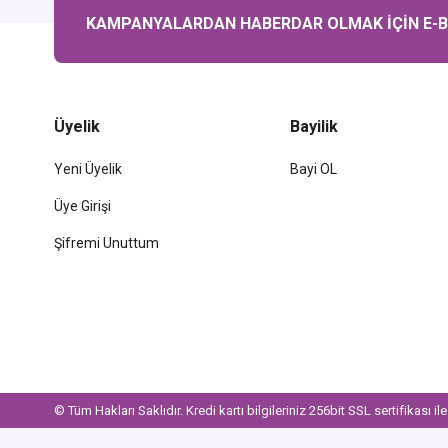
KAMPANYALARDAN HABERDAR OLMAK İÇİN E-BÜ
Üyelik
Bayilik
Yeni Üyelik
Bayi OL
Üye Girişi
Şifremi Unuttum
© Tüm Hakları Saklıdır. Kredi kartı bilgileriniz 256bit SSL sertifikası i