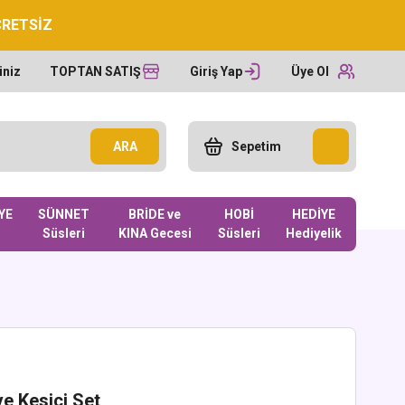
CRETSİZ
iniz
TOPTAN SATIŞ
Giriş Yap
Üye Ol
ARA
Sepetim
YE
SÜNNET
BRİDE ve
HOBİ
HEDİYE
Süsleri
KINA Gecesi
Süsleri
Hediyelik
ve Kesici Set