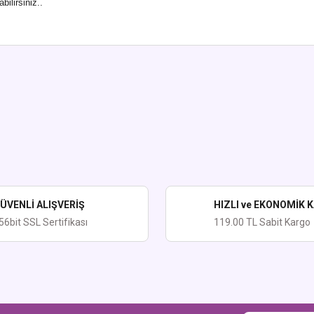
ilirsiniz..
ularda yetersiz gördüğünüz noktaları öneri formunu kullanarak tarafımıza iletebi
Bu ürüne ilk yorumu siz yapın!
Yorum Yaz
ÜVENLİ ALIŞVERİŞ
HIZLI ve EKONOMİK 
56bit SSL Sertifikası
119.00 TL Sabit Kargo
Gönder