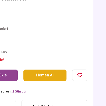
çleri
+ KDV
le!
Ekle
Hemen Al
süresi :
2 Gün dür.