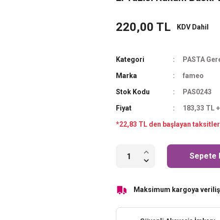
220,00 TL
KDV Dahil
Kategori
PASTA Gere
Marka
fameo
Stok Kodu
PAS0243
Fiyat
183,33 TL 
*22,83 TL den başlayan taksitler
Sepete 
Maksimum kargoya veriliş 