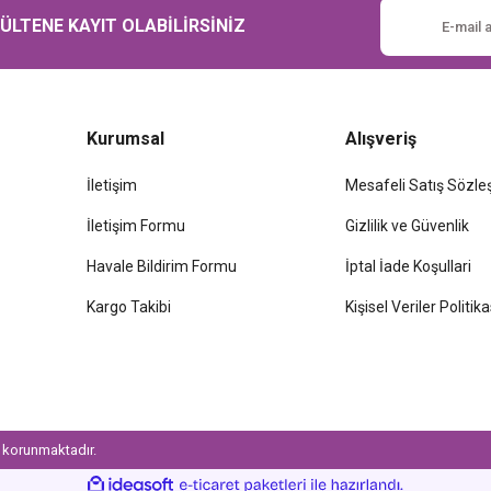
LTENE KAYIT OLABİLİRSİNİZ
Kurumsal
Alışveriş
İletişim
Mesafeli Satış Sözl
İletişim Formu
Gizlilik ve Güvenlik
Havale Bildirim Formu
İptal İade Koşullari
Kargo Takibi
Kişisel Veriler Politika
le korunmaktadır.
ile
ideasoft
e-