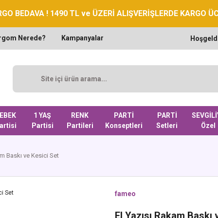
GO BEDAVA ! 1490 TL ve ÜZERİ ALIŞVERİŞLERDE KARGO Ü
rgom Nerede?
Kampanyalar
Hoşgeld
EBEK
1 YAŞ
RENK
PARTİ
PARTİ
SEVGİLİ
artisi
Partisi
Partileri
Konseptleri
Setleri
Özel
am Baskı ve Kesici Set
fameo
El Yazısı Rakam Baskı 