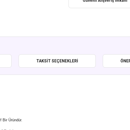
Güvenli Alışveriş İmkanı
TAKSIT SEÇENEKLERI
ÖNER
 Bir Üründür.