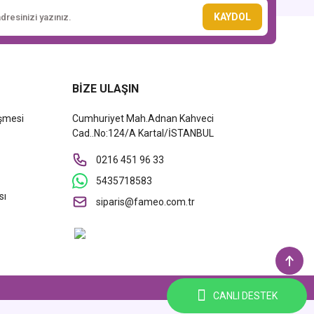
KAYDOL
BİZE ULAŞIN
eşmesi
Cumhuriyet Mah.Adnan Kahveci
Cad..No:124/A Kartal/İSTANBUL
0216 451 96 33
5435718583
sı
siparis@fameo.com.tr
CANLI DESTEK