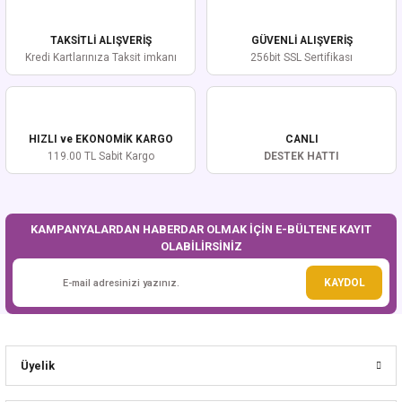
Görüş ve önerileriniz için teşekkür ederiz.
TAKSİTLİ ALIŞVERİŞ
GÜVENLİ ALIŞVERİŞ
Ürün resmi kalitesiz, bozuk veya görüntülenemiyor.
Kredi Kartlarınıza Taksit imkanı
256bit SSL Sertifikası
Ürün açıklamasında eksik bilgiler bulunuyor.
Ürün bilgilerinde hatalar bulunuyor.
Ürün fiyatı diğer sitelerden daha pahalı.
HIZLI ve EKONOMİK KARGO
CANLI
Bu ürüne benzer farklı alternatifler olmalı.
119.00 TL Sabit Kargo
DESTEK HATTI
KAMPANYALARDAN HABERDAR OLMAK İÇİN E-BÜLTENE KAYIT
OLABİLİRSİNİZ
Gönder
KAYDOL
Üyelik