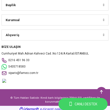
Bayilik
Kurumsal
Alışveriş
BİZE ULAŞIN
Cumhuriyet Mah.Adnan Kahveci Cad..No:124/A Kartal/İSTANBUL
0216 451 96 33
5435718583
siparis@fameo.com.tr
© Tüm Hakları Saklıdır. Kredi kartı bilgileriniz 256bit SSL sertifikası ile
korunmaktadır.
CANLI DESTEK
ideasoft
ile
e-