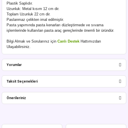
Plastik Saplıdır.
Uzunluk: Metal kısım 12 cm dir.
Toplam Uzunluk 22 cm dir.
Paslanmaz çelikten imal edilmiştir.
Pasta yapımında pasta kenarları düzleştirmede ve sıvama
işlemlerinde kullanılan pasta araç gereçlerinde önemli bir üründür.
Bilgi Almak ve Sorularınız için
Canlı Destek
Hattımızdan
Ulaşabilirsiniz.
Yorumlar
Taksit Seçenekleri
Bu ürüne ilk yorumu siz yapın!
Önerileriniz
Yorum Yaz
Bu ürünün fiyat bilgisi, resim, ürün açıklamalarında ve diğer konularda
yetersiz gördüğünüz noktaları öneri formunu kullanarak tarafımıza
iletebilirsiniz.