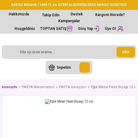
KARGO BEDAVA ! 1490 TL ve ÜZERİ ALIŞVERİŞLERDE KARGO ÜCRETSİZ
Hakkımızda
Destek
Kargom Nerede?
Takip Edin
Kampanyalar
Hoşgeldiniz
TOPTAN SATIŞ
Giriş Yap
Üye Ol
ARA
Sepetim
Anasayfa
PASTA Malzemeleri
PASTA Gereçleri
Eğik Metal Palet Bıçağı 12 c