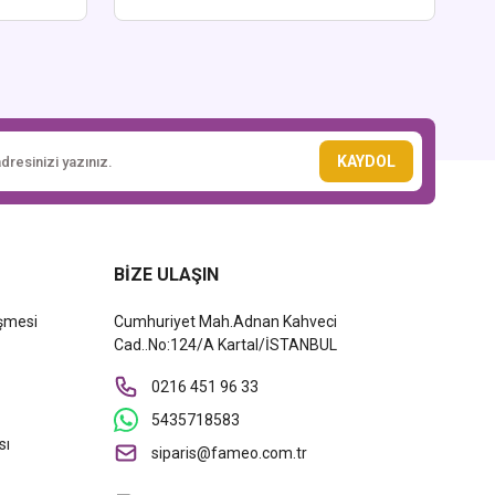
KAYDOL
BİZE ULAŞIN
eşmesi
Cumhuriyet Mah.Adnan Kahveci
Cad..No:124/A Kartal/İSTANBUL
0216 451 96 33
5435718583
sı
siparis@fameo.com.tr