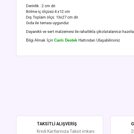
Derinlik : 2 cm dir.
Bölme iç ölçüsü:4 x12 cm
Dış Toplam ölçü: 13x27 cm dir.
Gıda ile teması uygundur.
Dayanıklı ve sert malzemesi ile rahatlıkla çikolatalarınızı hazırlay
Bilgi Almak İçin
Canlı Destek
Hattından Ulaşabilirsiniz
Bu ürünün fiyat bilgisi, resim, ürün açıklamalarında ve diğer kon
Görüş ve önerileriniz için teşekkür ederiz.
Ürün resmi kalitesiz, bozuk veya görüntülenemiyor.
Ürün açıklamasında eksik bilgiler bulunuyor.
Ürün bilgilerinde hatalar bulunuyor.
Ürün fiyatı diğer sitelerden daha pahalı.
TAKSİTLİ ALIŞVERİŞ
G
Bu ürüne benzer farklı alternatifler olmalı.
Kredi Kartlarınıza Taksit imkanı
2