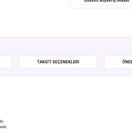
Güvenli Alışveriş İmkanı
TAKSIT SEÇENEKLERI
ÖNER
ır.
edir.