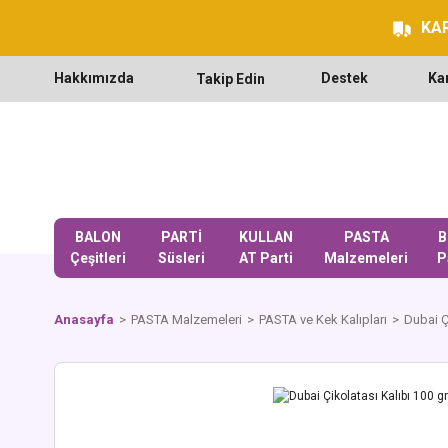
KAR
Hakkımızda
Destek
Ka
Takip Edin
BALON
PARTİ
KULLAN
PASTA
B
Çeşitleri
Süsleri
AT Parti
Malzemeleri
P
Anasayfa
PASTA Malzemeleri
PASTA ve Kek Kalıpları
Dubai Çi