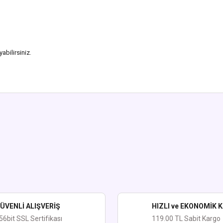
abilirsiniz.
ularda yetersiz gördüğünüz noktaları öneri formunu kullanarak tarafımıza iletebi
Bu ürüne ilk yorumu siz yapın!
Yorum Yaz
ÜVENLİ ALIŞVERİŞ
HIZLI ve EKONOMİK 
56bit SSL Sertifikası
119.00 TL Sabit Kargo