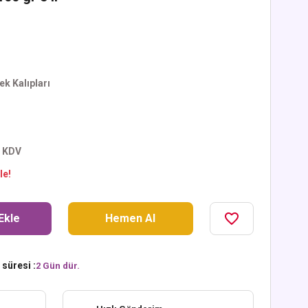
k Kalıpları
+ KDV
le!
Ekle
Hemen Al
süresi :
2 Gün dür.