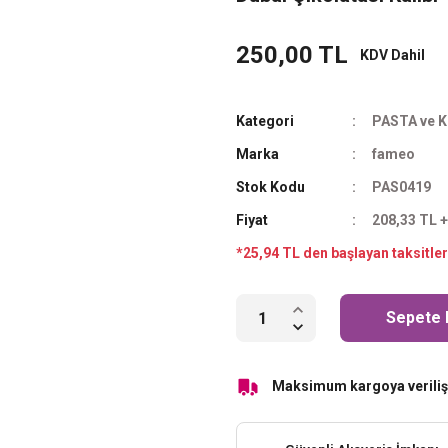
250,00 TL
KDV Dahil
Kategori
PASTA ve Ke
Marka
fameo
Stok Kodu
PAS0419
Fiyat
208,33 TL 
*25,94 TL den başlayan taksitler
Sepete 
Maksimum kargoya veriliş 