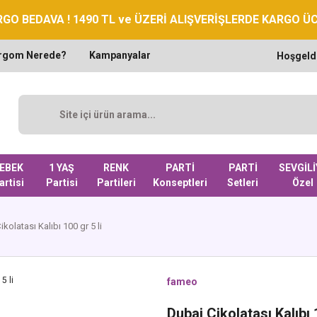
GO BEDAVA ! 1490 TL ve ÜZERİ ALIŞVERİŞLERDE KARGO Ü
rgom Nerede?
Kampanyalar
Hoşgeld
EBEK
1 YAŞ
RENK
PARTİ
PARTİ
SEVGİLİ
artisi
Partisi
Partileri
Konseptleri
Setleri
Özel
kolatası Kalıbı 100 gr 5 li
fameo
Dubai Çikolatası Kalıbı 1