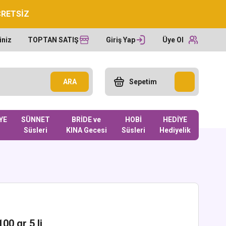
CRETSİZ
iniz
TOPTAN SATIŞ
Giriş Yap
Üye Ol
ARA
Sepetim
YE
SÜNNET
BRİDE ve
HOBİ
HEDİYE
Süsleri
KINA Gecesi
Süsleri
Hediyelik
00 gr 5 li