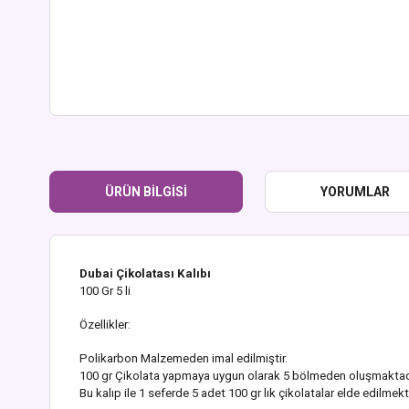
ÜRÜN BILGISI
YORUMLAR
Dubai Çikolatası Kalıbı
100 Gr 5 li
Özellikler:
Polikarbon Malzemeden imal edilmiştir.
100 gr Çikolata yapmaya uygun olarak 5 bölmeden oluşmaktad
Bu kalıp ile 1 seferde 5 adet 100 gr lık çikolatalar elde edilmekt