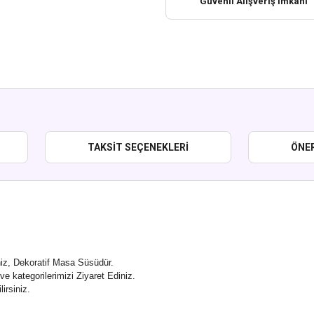
Güvenli Alışveriş İmkanı
TAKSIT SEÇENEKLERI
ÖNER
iz, Dekoratif Masa Süsüdür.
ve kategorilerimizi Ziyaret Ediniz.
irsiniz.