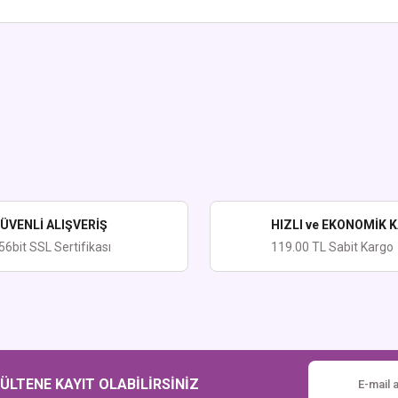
ularda yetersiz gördüğünüz noktaları öneri formunu kullanarak tarafımıza iletebi
Bu ürüne ilk yorumu siz yapın!
Yorum Yaz
ÜVENLİ ALIŞVERİŞ
HIZLI ve EKONOMİK 
56bit SSL Sertifikası
119.00 TL Sabit Kargo
Gönder
LTENE KAYIT OLABİLİRSİNİZ