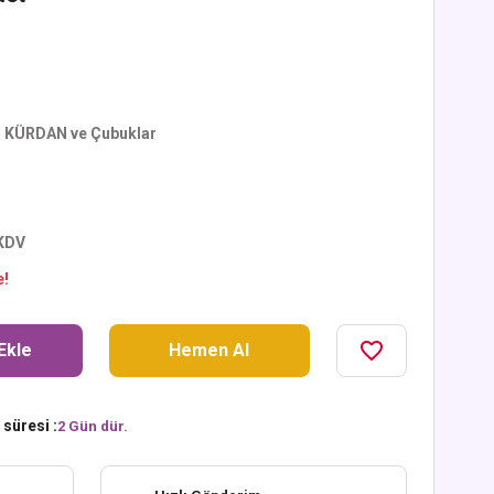
,
KÜRDAN ve Çubuklar
 KDV
e!
Ekle
Hemen Al
süresi :
2 Gün dür.