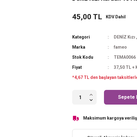
45,00 TL
KDV Dahil
Kategori
DENİZ Kızı
Marka
fameo
Stok Kodu
TEMA0066
Fiyat
37,50 TL +
*4,67 TL den başlayan taksitlerl
Sepete 
Maksimum kargoya veriliş 