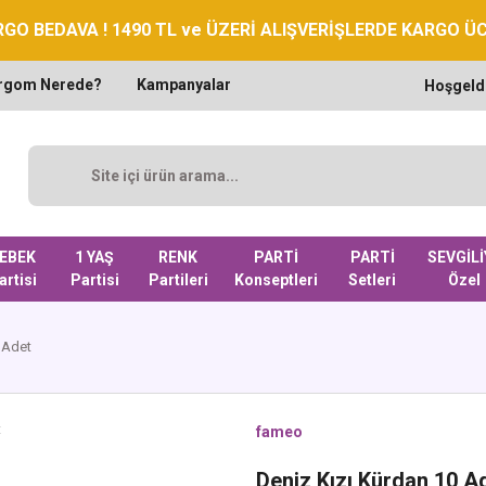
GO BEDAVA ! 1490 TL ve ÜZERİ ALIŞVERİŞLERDE KARGO Ü
rgom Nerede?
Kampanyalar
Hoşgeld
EBEK
1 YAŞ
RENK
PARTİ
PARTİ
SEVGİLİ
artisi
Partisi
Partileri
Konseptleri
Setleri
Özel
 Adet
fameo
Deniz Kızı Kürdan 10 A