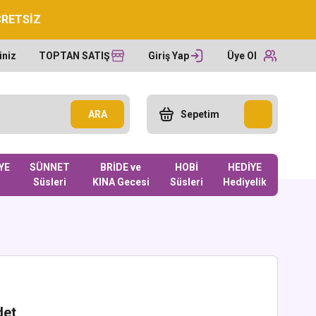
CRETSİZ
iniz
TOPTAN SATIŞ
Giriş Yap
Üye Ol
ARA
Sepetim
YE
SÜNNET
BRİDE ve
HOBİ
HEDİYE
Süsleri
KINA Gecesi
Süsleri
Hediyelik
det