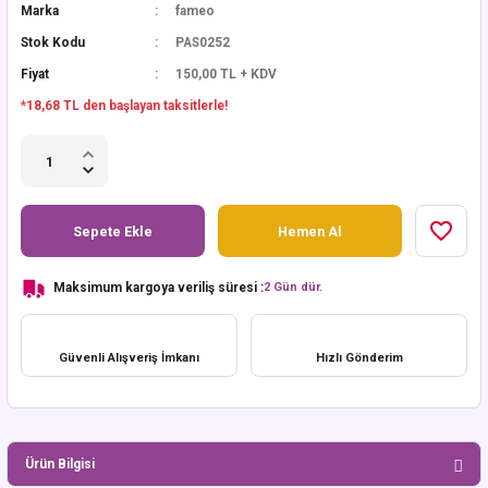
Marka
fameo
Stok Kodu
PAS0252
Fiyat
150,00 TL + KDV
*18,68 TL den başlayan taksitlerle!
Sepete Ekle
Hemen Al
Maksimum kargoya veriliş süresi :
2 Gün dür.
Güvenli Alışveriş İmkanı
Hızlı Gönderim
Ürün Bilgisi