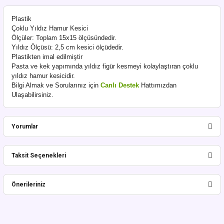
Plastik
Çoklu Yıldız Hamur Kesici
Ölçüler: Toplam 15x15 ölçüsündedir.
Yıldız Ölçüsü: 2,5 cm kesici ölçüdedir.
Plastikten imal edilmiştir
Pasta ve kek yapımında yıldız figür kesmeyi kolaylaştıran çoklu
yıldız hamur kesicidir.
Bilgi Almak ve Sorularınız için
Canlı Destek
Hattımızdan
Ulaşabilirsiniz.
Yorumlar
Taksit Seçenekleri
Bu ürüne ilk yorumu siz yapın!
Önerileriniz
Yorum Yaz
Bu ürünün fiyat bilgisi, resim, ürün açıklamalarında ve diğer konularda
yetersiz gördüğünüz noktaları öneri formunu kullanarak tarafımıza