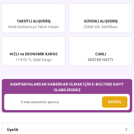
iletebilirsiniz.
Görüş ve önerileriniz için teşekkür ederiz.
TAKSİTLİ ALIŞVERİŞ
GÜVENLİ ALIŞVERİŞ
Ürün resmi kalitesiz, bozuk veya görüntülenemiyor.
Kredi Kartlarınıza Taksit imkanı
256bit SSL Sertifikası
Ürün açıklamasında eksik bilgiler bulunuyor.
Ürün bilgilerinde hatalar bulunuyor.
Ürün fiyatı diğer sitelerden daha pahalı.
HIZLI ve EKONOMİK KARGO
CANLI
Bu ürüne benzer farklı alternatifler olmalı.
119.00 TL Sabit Kargo
DESTEK HATTI
KAMPANYALARDAN HABERDAR OLMAK İÇİN E-BÜLTENE KAYIT
OLABİLİRSİNİZ
Gönder
KAYDOL
Üyelik