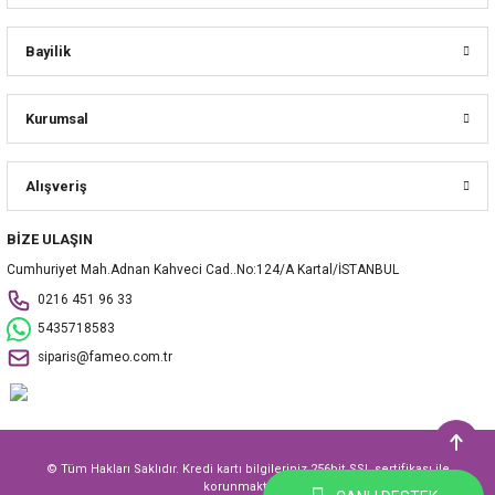
Bayilik
Kurumsal
Alışveriş
BİZE ULAŞIN
Cumhuriyet Mah.Adnan Kahveci Cad..No:124/A Kartal/İSTANBUL
0216 451 96 33
5435718583
siparis@fameo.com.tr
© Tüm Hakları Saklıdır. Kredi kartı bilgileriniz 256bit SSL sertifikası ile
korunmaktadır.