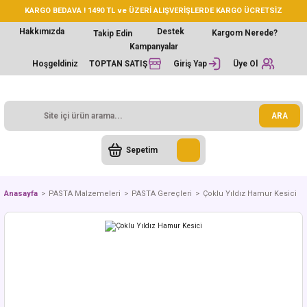
KARGO BEDAVA ! 1490 TL ve ÜZERİ ALIŞVERİŞLERDE KARGO ÜCRETSİZ
Hakkımızda
Destek
Kargom Nerede?
Takip Edin
Kampanyalar
Hoşgeldiniz
TOPTAN SATIŞ
Giriş Yap
Üye Ol
ARA
Sepetim
Anasayfa
PASTA Malzemeleri
PASTA Gereçleri
Çoklu Yıldız Hamur Kesici