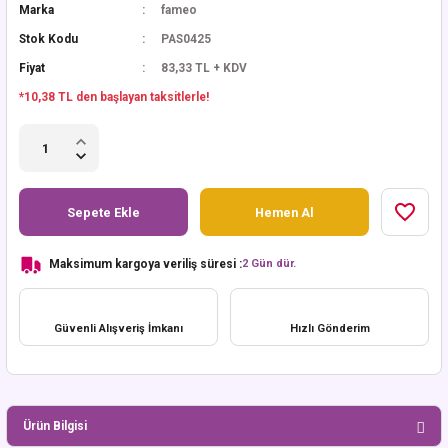
Marka
fameo
Stok Kodu
PAS0425
Fiyat
83,33 TL + KDV
*10,38 TL den başlayan taksitlerle!
Sepete Ekle
Hemen Al
Maksimum kargoya veriliş süresi :
2 Gün dür.
Güvenli Alışveriş İmkanı
Hızlı Gönderim
Ürün Bilgisi