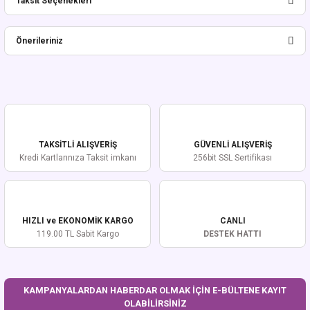
Taksit Seçenekleri
Bu ürüne ilk yorumu siz yapın!
Önerileriniz
Yorum Yaz
Bu ürünün fiyat bilgisi, resim, ürün açıklamalarında ve diğer konularda
yetersiz gördüğünüz noktaları öneri formunu kullanarak tarafımıza
iletebilirsiniz.
Görüş ve önerileriniz için teşekkür ederiz.
TAKSİTLİ ALIŞVERİŞ
GÜVENLİ ALIŞVERİŞ
Ürün resmi kalitesiz, bozuk veya görüntülenemiyor.
Kredi Kartlarınıza Taksit imkanı
256bit SSL Sertifikası
Ürün açıklamasında eksik bilgiler bulunuyor.
Ürün bilgilerinde hatalar bulunuyor.
Ürün fiyatı diğer sitelerden daha pahalı.
HIZLI ve EKONOMİK KARGO
CANLI
Bu ürüne benzer farklı alternatifler olmalı.
119.00 TL Sabit Kargo
DESTEK HATTI
KAMPANYALARDAN HABERDAR OLMAK İÇİN E-BÜLTENE KAYIT
OLABİLİRSİNİZ