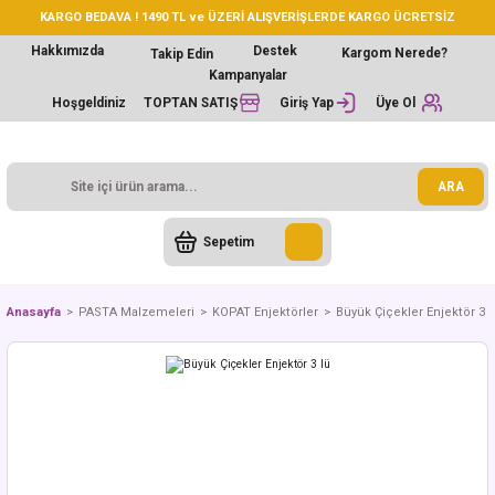
KARGO BEDAVA ! 1490 TL ve ÜZERİ ALIŞVERİŞLERDE KARGO ÜCRETSİZ
Hakkımızda
Destek
Kargom Nerede?
Takip Edin
Kampanyalar
Hoşgeldiniz
TOPTAN SATIŞ
Giriş Yap
Üye Ol
ARA
Sepetim
Anasayfa
PASTA Malzemeleri
KOPAT Enjektörler
Büyük Çiçekler Enjektör 3 l