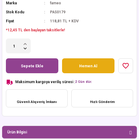
Marka
fameo
Stok Kodu
PAS0179
Fiyat
118,81 TL + KDV
*12,45 TL den başlayan taksitlerle!
Sepete Ekle
Hemen Al
Maksimum kargoya veriliş süresi :
2 Gün dür.
Güvenli Alışveriş İmkanı
Hızlı Gönderim
Ürün Bilgisi