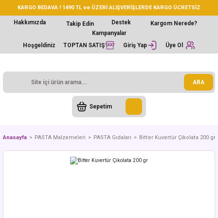
KARGO BEDAVA ! 1490 TL ve ÜZERİ ALIŞVERİŞLERDE KARGO ÜCRETSİZ
Hakkımızda
Destek
Kargom Nerede?
Takip Edin
Kampanyalar
Hoşgeldiniz
TOPTAN SATIŞ
Giriş Yap
Üye Ol
ARA
Sepetim
Anasayfa
PASTA Malzemeleri
PASTA Gıdaları
Bitter Kuvertür Çikolata 200 gr