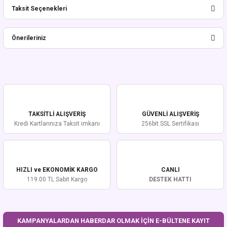
Taksit Seçenekleri
Bu ürüne ilk yorumu siz yapın!
Önerileriniz
Yorum Yaz
Bu ürünün fiyat bilgisi, resim, ürün açıklamalarında ve diğer konularda
yetersiz gördüğünüz noktaları öneri formunu kullanarak tarafımıza
iletebilirsiniz.
Görüş ve önerileriniz için teşekkür ederiz.
TAKSİTLİ ALIŞVERİŞ
GÜVENLİ ALIŞVERİŞ
Ürün resmi kalitesiz, bozuk veya görüntülenemiyor.
Kredi Kartlarınıza Taksit imkanı
256bit SSL Sertifikası
Ürün açıklamasında eksik bilgiler bulunuyor.
Ürün bilgilerinde hatalar bulunuyor.
Ürün fiyatı diğer sitelerden daha pahalı.
HIZLI ve EKONOMİK KARGO
CANLI
Bu ürüne benzer farklı alternatifler olmalı.
119.00 TL Sabit Kargo
DESTEK HATTI
KAMPANYALARDAN HABERDAR OLMAK İÇİN E-BÜLTENE KAYIT