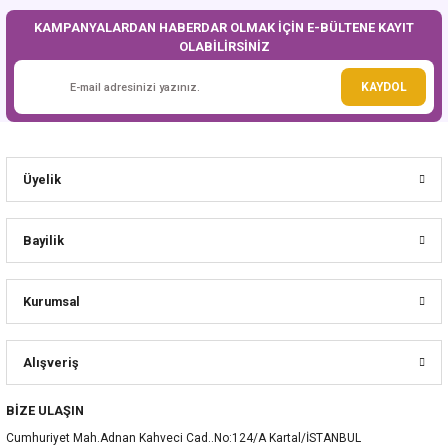
Sepete Ekle
Sepete Ekle
KAMPANYALARDAN HABERDAR OLMAK İÇİN E-BÜLTENE KAYIT
OLABİLİRSİNİZ
KAYDOL
Üyelik
Bayilik
Kurumsal
Mavi Sıvı Gıda Boyası 20 ml
Mor Sıvı Gıda Boyası 20 ml
Alışveriş
40,00 TL
40,00 TL
BİZE ULAŞIN
Sepete Ekle
Sepete Ekle
Cumhuriyet Mah.Adnan Kahveci Cad..No:124/A Kartal/İSTANBUL