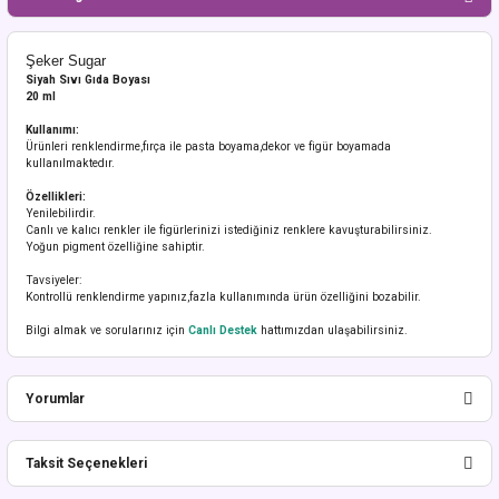
Şeker Sugar
Siyah Sıvı Gıda Boyası
20 ml
Kullanımı:
Ürünleri renklendirme,fırça ile pasta boyama,dekor ve figür boyamada
kullanılmaktedır.
Özellikleri:
Yenilebilirdir.
Canlı ve kalıcı renkler ile figürlerinizi istediğiniz renklere kavuşturabilirsiniz.
Yoğun pigment özelliğine sahiptir.
Tavsiyeler:
Kontrollü renklendirme yapınız,fazla kullanımında ürün özelliğini bozabilir.
Bilgi almak ve sorularınız için
Canlı Destek
hattımızdan ulaşabilirsiniz.
Yorumlar
Taksit Seçenekleri