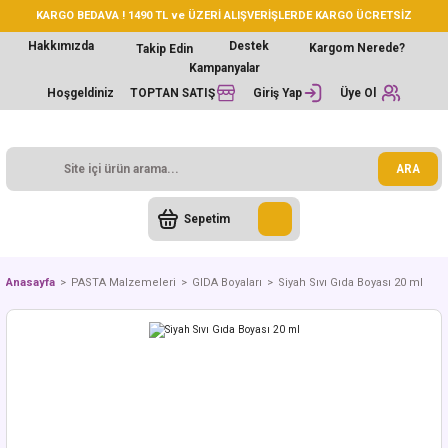
KARGO BEDAVA ! 1490 TL ve ÜZERİ ALIŞVERİŞLERDE KARGO ÜCRETSİZ
Hakkımızda
Destek
Kargom Nerede?
Takip Edin
Kampanyalar
Hoşgeldiniz
TOPTAN SATIŞ
Giriş Yap
Üye Ol
ARA
Sepetim
Anasayfa
PASTA Malzemeleri
GIDA Boyaları
Siyah Sıvı Gıda Boyası 20 ml