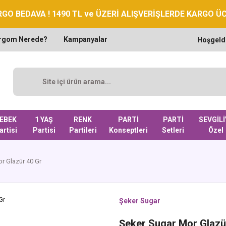
GO BEDAVA ! 1490 TL ve ÜZERİ ALIŞVERİŞLERDE KARGO Ü
rgom Nerede?
Kampanyalar
Hoşgeld
EBEK
1 YAŞ
RENK
PARTİ
PARTİ
SEVGİLİ
artisi
Partisi
Partileri
Konseptleri
Setleri
Özel
r Glazür 40 Gr
Şeker Sugar
Şeker Sugar Mor Glazü