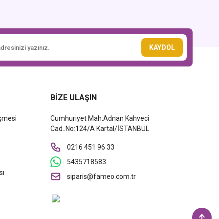
KAYDOL
BİZE ULAŞIN
eşmesi
Cumhuriyet Mah.Adnan Kahveci
Cad..No:124/A Kartal/İSTANBUL
0216 451 96 33
5435718583
sı
siparis@fameo.com.tr