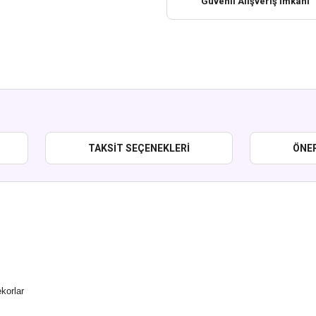
Güvenli Alışveriş İmkanı
TAKSIT SEÇENEKLERI
ÖNER
korlar