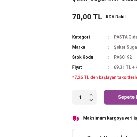
70,00 TL
KDV Dahil
Kategori
PASTA Gıda
Marka
Şeker Suga
Stok Kodu
PAS0192
Fiyat
69,31 TL +
*7,26 TL den başlayan taksitlerl
Sepete 
Maksimum kargoya veriliş 