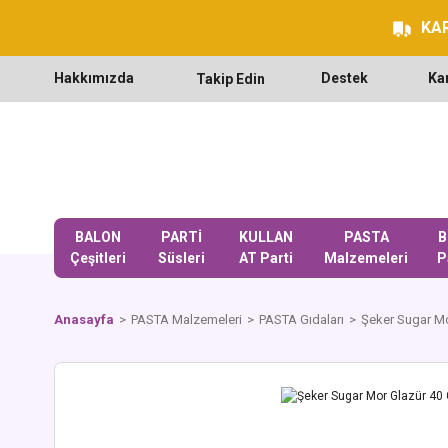
KAR
Hakkımızda
Destek
Ka
Takip Edin
BALON
PARTİ
KULLAN
PASTA
B
Çeşitleri
Süsleri
AT Parti
Malzemeleri
P
Anasayfa
PASTA Malzemeleri
PASTA Gıdaları
Şeker Sugar Mo