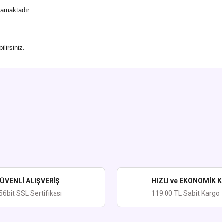
lamaktadır.
lirsiniz.
ularda yetersiz gördüğünüz noktaları öneri formunu kullanarak tarafımıza iletebi
Bu ürüne ilk yorumu siz yapın!
Yorum Yaz
ÜVENLİ ALIŞVERİŞ
HIZLI ve EKONOMİK 
56bit SSL Sertifikası
119.00 TL Sabit Kargo