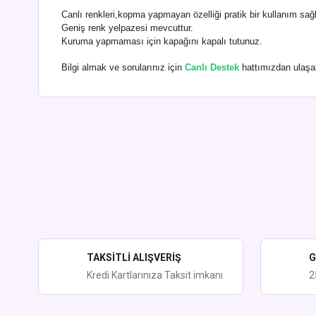
Canlı renkleri,kopma yapmayan özelliği pratik bir kullanım sağ
Geniş renk yelpazesi mevcuttur.
Kuruma yapmaması için kapağını kapalı tutunuz.
Bilgi almak ve sorularınız için
Canlı Destek
hattımızdan ulaşabi
Bu ürünün fiyat bilgisi, resim, ürün açıklamalarında ve diğer kon
Görüş ve önerileriniz için teşekkür ederiz.
Ürün resmi kalitesiz, bozuk veya görüntülenemiyor.
Ürün açıklamasında eksik bilgiler bulunuyor.
Ürün bilgilerinde hatalar bulunuyor.
Ürün fiyatı diğer sitelerden daha pahalı.
TAKSİTLİ ALIŞVERİŞ
G
Bu ürüne benzer farklı alternatifler olmalı.
Kredi Kartlarınıza Taksit imkanı
2