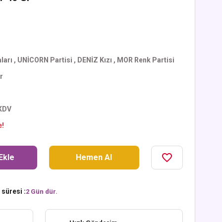
ları
,
UNİCORN Partisi
,
DENİZ Kızı
,
MOR Renk Partisi
r
 KDV
e!
Ekle
Hemen Al
süresi :
2 Gün dür.