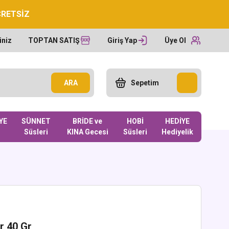
CRETSİZ
iniz
TOPTAN SATIŞ
Giriş Yap
Üye Ol
ARA
Sepetim
YE
SÜNNET
BRİDE ve
HOBİ
HEDİYE
Süsleri
KINA Gecesi
Süsleri
Hediyelik
r 40 Gr