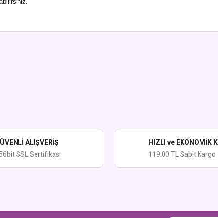
ilirsiniz.
ularda yetersiz gördüğünüz noktaları öneri formunu kullanarak tarafımıza iletebi
Bu ürüne ilk yorumu siz yapın!
Yorum Yaz
ÜVENLİ ALIŞVERİŞ
HIZLI ve EKONOMİK 
56bit SSL Sertifikası
119.00 TL Sabit Kargo
Gönder