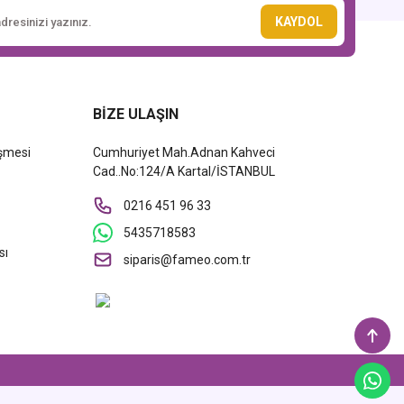
KAYDOL
BİZE ULAŞIN
eşmesi
Cumhuriyet Mah.Adnan Kahveci
Cad..No:124/A Kartal/İSTANBUL
0216 451 96 33
5435718583
sı
siparis@fameo.com.tr