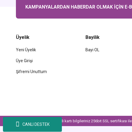
KAMPANYALARDAN HABERDAR OLMAK İÇİN E-BÜ
Üyelik
Bayilik
Yeni Üyelik
Bayi OL
Üye Girişi
Şifremi Unuttum
© Tüm Hakları Saklıdır. Kredi kartı bilgileriniz 256bit SSL sertifikası i
CANLI DESTEK