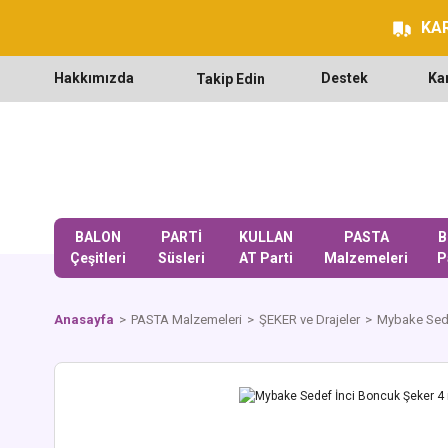
KAR
Hakkımızda
Destek
Ka
Takip Edin
BALON
PARTİ
KULLAN
PASTA
B
Çeşitleri
Süsleri
AT Parti
Malzemeleri
P
Anasayfa
PASTA Malzemeleri
ŞEKER ve Drajeler
Mybake Sede