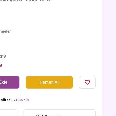
rajeler
 KDV
e!
Ekle
Hemen Al
süresi :
2 Gün dür.