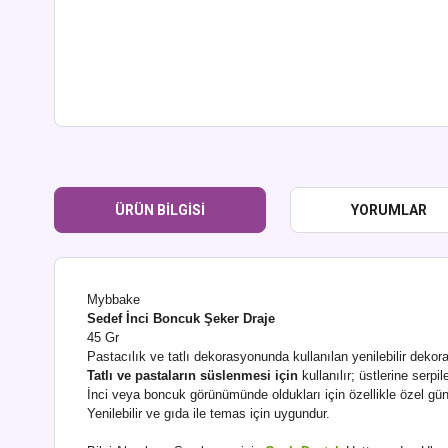
ÜRÜN BILGISI
YORUMLAR
Mybbake
Sedef İnci Boncuk Şeker Draje
45 Gr
Pastacılık ve tatlı dekorasyonunda kullanılan yenilebilir dekorat
Tatlı ve pastaların süslenmesi için
kullanılır; üstlerine serpi
İnci veya boncuk görünümünde oldukları için özellikle özel gün p
Yenilebilir ve gıda ile temas için uygundur.