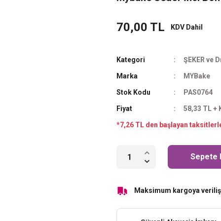
70,00 TL
KDV Dahil
Kategori
ŞEKER ve D
Marka
MYBake
Stok Kodu
PAS0764
Fiyat
58,33 TL +
*7,26 TL den başlayan taksitlerl
Sepete 
Maksimum kargoya veriliş 