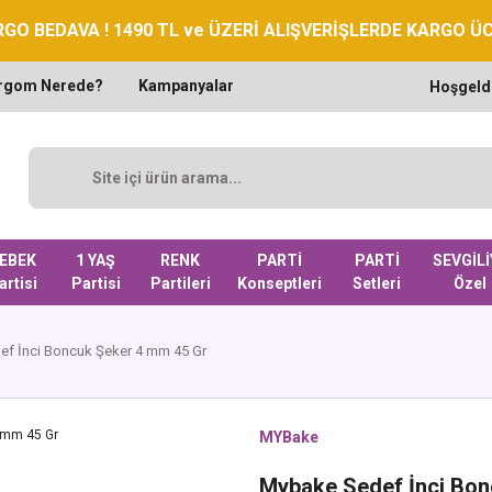
GO BEDAVA ! 1490 TL ve ÜZERİ ALIŞVERİŞLERDE KARGO Ü
rgom Nerede?
Kampanyalar
Hoşgeld
EBEK
1 YAŞ
RENK
PARTİ
PARTİ
SEVGİLİ
artisi
Partisi
Partileri
Konseptleri
Setleri
Özel
f İnci Boncuk Şeker 4 mm 45 Gr
MYBake
Mybake Sedef İnci Bon