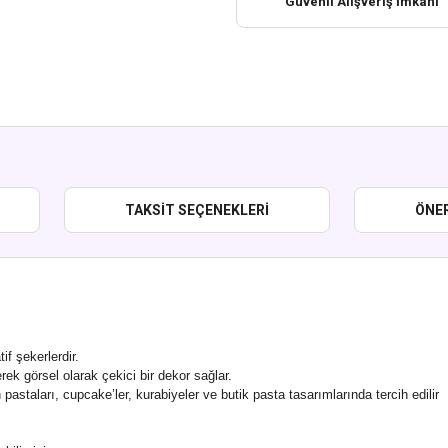
Güvenli Alışveriş İmkanı
TAKSIT SEÇENEKLERI
ÖNER
if şekerlerdir.
lerek görsel olarak çekici bir dekor sağlar.
astaları, cupcake’ler, kurabiyeler ve butik pasta tasarımlarında tercih edilir