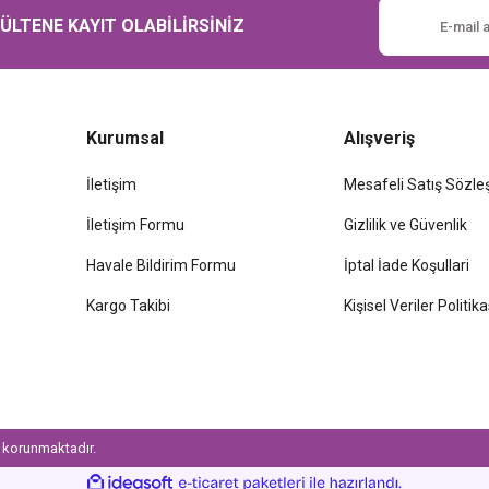
LTENE KAYIT OLABİLİRSİNİZ
Kurumsal
Alışveriş
İletişim
Mesafeli Satış Sözl
İletişim Formu
Gizlilik ve Güvenlik
Havale Bildirim Formu
İptal İade Koşullari
Kargo Takibi
Kişisel Veriler Politika
le korunmaktadır.
ile
ideasoft
e-