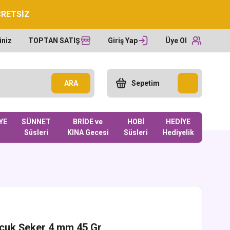
CRETSİZ
iniz
TOPTAN SATIŞ
Giriş Yap
Üye Ol
ARA
Sepetim
YE
SÜNNET
BRİDE ve
HOBİ
HEDİYE
Süsleri
KINA Gecesi
Süsleri
Hediyelik
cuk Şeker 4 mm 45 Gr