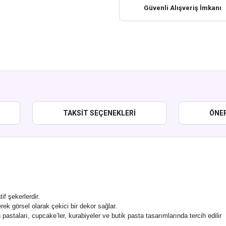
Güvenli Alışveriş İmkanı
TAKSIT SEÇENEKLERI
ÖNER
if şekerlerdir.
lerek görsel olarak çekici bir dekor sağlar.
astaları, cupcake’ler, kurabiyeler ve butik pasta tasarımlarında tercih edilir