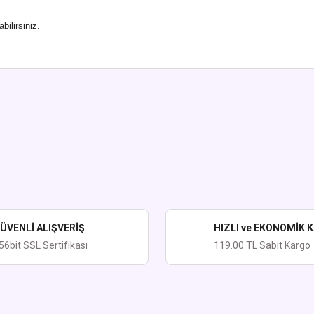
ilirsiniz.
ularda yetersiz gördüğünüz noktaları öneri formunu kullanarak tarafımıza iletebi
Bu ürüne ilk yorumu siz yapın!
Yorum Yaz
ÜVENLİ ALIŞVERİŞ
HIZLI ve EKONOMİK 
56bit SSL Sertifikası
119.00 TL Sabit Kargo