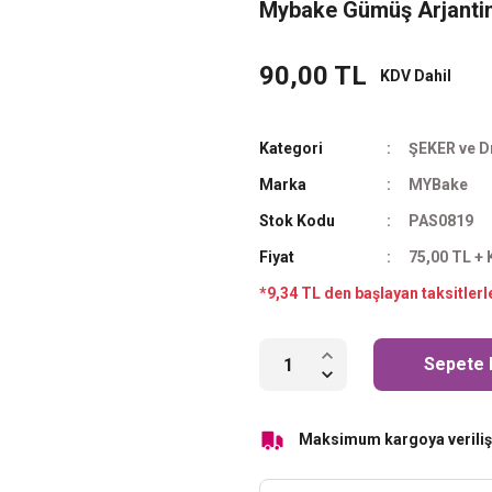
Mybake Gümüş Arjantin
90,00 TL
KDV Dahil
Kategori
ŞEKER ve D
Marka
MYBake
Stok Kodu
PAS0819
Fiyat
75,00 TL +
*9,34 TL den başlayan taksitlerl
Sepete 
Maksimum kargoya veriliş 