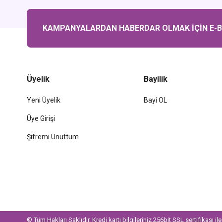
KAMPANYALARDAN HABERDAR OLMAK İÇİN E-BÜ
Üyelik
Bayilik
Yeni Üyelik
Bayi OL
Üye Girişi
Şifremi Unuttum
© Tüm Hakları Saklıdır. Kredi kartı bilgileriniz 256bit SSL sertifikası i