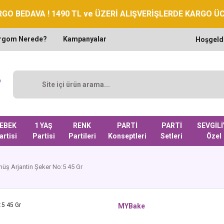
GO BEDAVA ! 1490 TL ve ÜZERİ ALIŞVERİŞLERDE KARGO Ü
rgom Nerede?
Kampanyalar
Hoşgeld
EBEK
1 YAŞ
RENK
PARTİ
PARTİ
SEVGİLİ
artisi
Partisi
Partileri
Konseptleri
Setleri
Özel
ş Arjantin Şeker No:5 45 Gr
MYBake