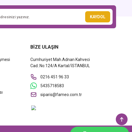
KAYDOL
BİZE ULAŞIN
eşmesi
Cumhuriyet Mah.Adnan Kahveci
Cad..No:124/A Kartal/İSTANBUL
0216 451 96 33
5435718583
sı
siparis@fameo.com.tr