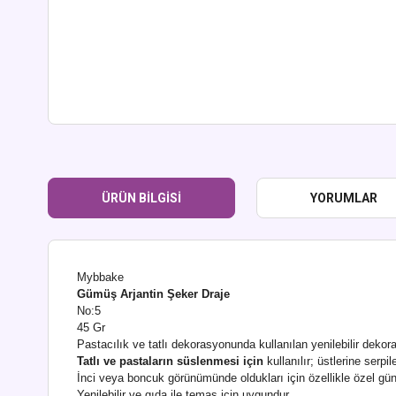
ÜRÜN BILGISI
YORUMLAR
Mybbake
Gümüş Arjantin Şeker Draje
No:5
45 Gr
Pastacılık ve tatlı dekorasyonunda kullanılan yenilebilir dekorat
Tatlı ve pastaların süslenmesi için
kullanılır; üstlerine serpi
İnci veya boncuk görünümünde oldukları için özellikle özel gün p
Yenilebilir ve gıda ile temas için uygundur.