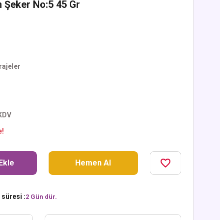
 Şeker No:5 45 Gr
rajeler
 KDV
e!
Ekle
Hemen Al
süresi :
2 Gün dür.