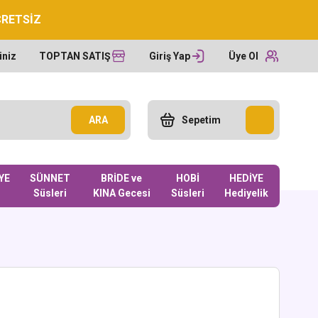
CRETSİZ
iniz
TOPTAN SATIŞ
Giriş Yap
Üye Ol
ARA
Sepetim
YE
SÜNNET
BRİDE ve
HOBİ
HEDİYE
Süsleri
KINA Gecesi
Süsleri
Hediyelik