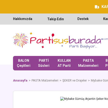
KAR
Hakkımızda
Destek
Ka
Takip Edin
BALON
PARTİ
KULLAN
PASTA
B
Çeşitleri
Süsleri
AT Parti
Malzemeleri
P
Anasayfa
PASTA Malzemeleri
ŞEKER ve Drajeler
Mybake Gümü