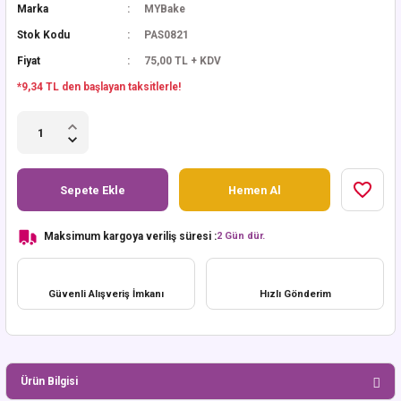
Marka
MYBake
Stok Kodu
PAS0821
Fiyat
75,00 TL + KDV
*9,34 TL den başlayan taksitlerle!
Sepete Ekle
Hemen Al
Maksimum kargoya veriliş süresi :
2 Gün dür.
Güvenli Alışveriş İmkanı
Hızlı Gönderim
Ürün Bilgisi