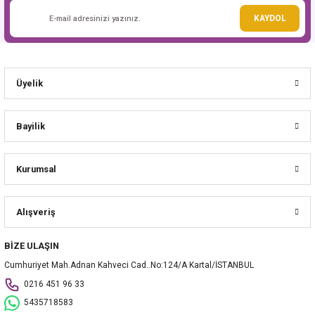
Gönder
KAYDOL
Üyelik
Bayilik
Kurumsal
Alışveriş
BİZE ULAŞIN
Cumhuriyet Mah.Adnan Kahveci Cad..No:124/A Kartal/İSTANBUL
0216 451 96 33
5435718583