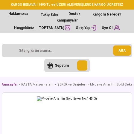
KARGO BEDAVA ! 1490 TL ve ÜZERİ ALIŞVERİŞLERDE KARGO ÜCRETSİZ
Hakkımızda
Destek
Kargom Nerede?
Takip Edin
Kampanyalar
Hoşgeldiniz
TOPTAN SATIŞ
Giriş Yap
Üye Ol
ARA
Sepetim
Anasayfa
PASTA Malzemeleri
ŞEKER ve Drajeler
Mybake Arjantin Gold Şeker