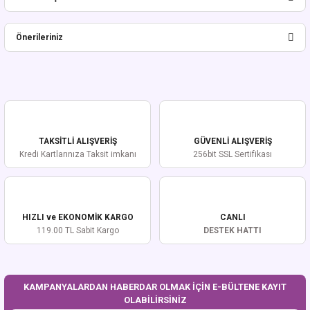
Bu ürüne ilk yorumu siz yapın!
Önerileriniz
Yorum Yaz
Bu ürünün fiyat bilgisi, resim, ürün açıklamalarında ve diğer konularda
yetersiz gördüğünüz noktaları öneri formunu kullanarak tarafımıza
iletebilirsiniz.
Görüş ve önerileriniz için teşekkür ederiz.
TAKSİTLİ ALIŞVERİŞ
GÜVENLİ ALIŞVERİŞ
Ürün resmi kalitesiz, bozuk veya görüntülenemiyor.
Kredi Kartlarınıza Taksit imkanı
256bit SSL Sertifikası
Ürün açıklamasında eksik bilgiler bulunuyor.
Ürün bilgilerinde hatalar bulunuyor.
Ürün fiyatı diğer sitelerden daha pahalı.
HIZLI ve EKONOMİK KARGO
CANLI
Bu ürüne benzer farklı alternatifler olmalı.
119.00 TL Sabit Kargo
DESTEK HATTI
KAMPANYALARDAN HABERDAR OLMAK İÇİN E-BÜLTENE KAYIT
OLABİLİRSİNİZ