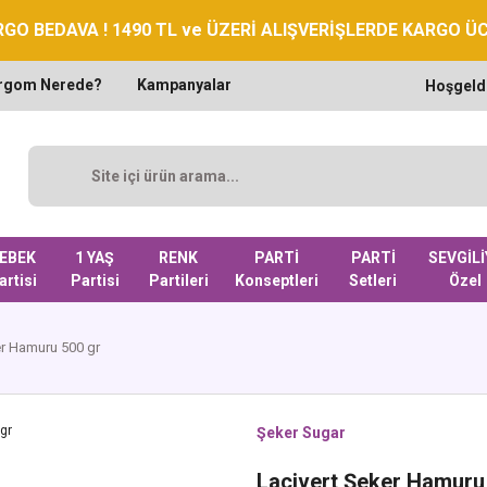
GO BEDAVA ! 1490 TL ve ÜZERİ ALIŞVERİŞLERDE KARGO Ü
rgom Nerede?
Kampanyalar
Hoşgeld
EBEK
1 YAŞ
RENK
PARTİ
PARTİ
SEVGİLİ
artisi
Partisi
Partileri
Konseptleri
Setleri
Özel
er Hamuru 500 gr
Şeker Sugar
Lacivert Şeker Hamuru