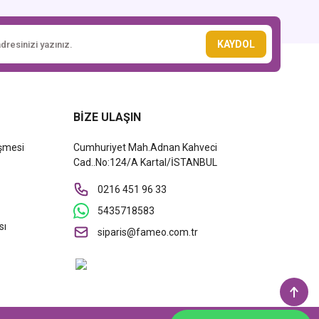
KAYDOL
BİZE ULAŞIN
eşmesi
Cumhuriyet Mah.Adnan Kahveci
Cad..No:124/A Kartal/İSTANBUL
0216 451 96 33
5435718583
sı
siparis@fameo.com.tr