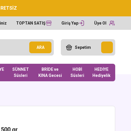
CRETSİZ
iniz
TOPTAN SATIŞ
Giriş Yap
Üye Ol
ARA
Sepetim
YE
SÜNNET
BRİDE ve
HOBİ
HEDİYE
Süsleri
KINA Gecesi
Süsleri
Hediyelik
 500 gr