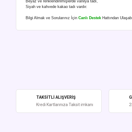
Beyaz ve renklendirilmişlerde vanilya tadı,
Siyah ve kahvede kakao tadı vardır.
Bilgi Almak ve Sorularınız İçin
Canlı Destek
Hattından Ulaşabil
Bu ürünün fiyat bilgisi, resim, ürün açıklamalarında ve diğer kon
Görüş ve önerileriniz için teşekkür ederiz.
Ürün resmi kalitesiz, bozuk veya görüntülenemiyor.
Ürün açıklamasında eksik bilgiler bulunuyor.
Ürün bilgilerinde hatalar bulunuyor.
Ürün fiyatı diğer sitelerden daha pahalı.
TAKSİTLİ ALIŞVERİŞ
G
Bu ürüne benzer farklı alternatifler olmalı.
Kredi Kartlarınıza Taksit imkanı
2