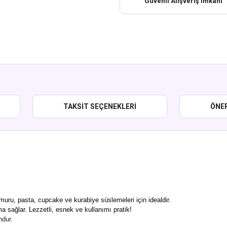
Güvenli Alışveriş İmkanı
TAKSIT SEÇENEKLERI
ÖNER
uru, pasta, cupcake ve kurabiye süslemeleri için idealdir.
 sağlar. Lezzetli, esnek ve kullanımı pratik!
ndur.