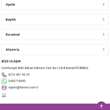
Üyelik
Bayilik
Kurumsal
Alışveriş
BİZE ULAŞIN
Cumhuriyet Mah.Adnan Kahveci Cad..No:124/A Kartal/İSTANBUL
0216 451 96 33
5435718583
siparis@fameo.com.tr