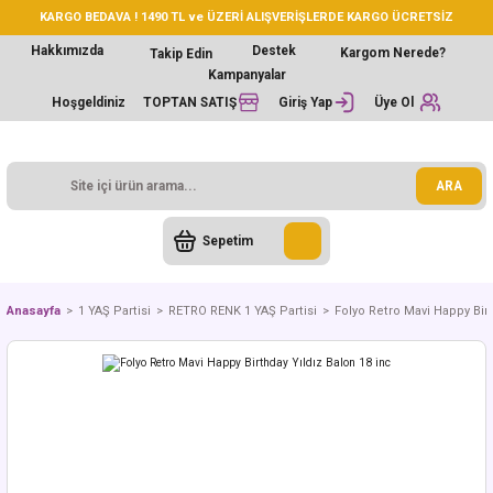
KARGO BEDAVA ! 1490 TL ve ÜZERİ ALIŞVERİŞLERDE KARGO ÜCRETSİZ
Hakkımızda
Destek
Kargom Nerede?
Takip Edin
Kampanyalar
Hoşgeldiniz
TOPTAN SATIŞ
Giriş Yap
Üye Ol
ARA
Sepetim
Anasayfa
1 YAŞ Partisi
RETRO RENK 1 YAŞ Partisi
Folyo Retro Mavi Happy Birt