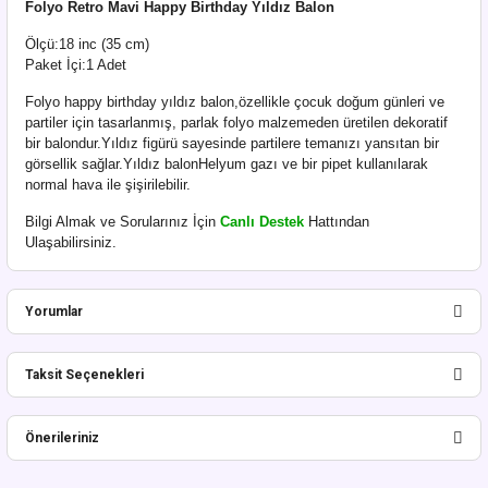
Folyo Retro Mavi Happy Birthday Yıldız Balon
Ölçü:18 inc (35 cm)
Paket İçi:1 Adet
Folyo happy birthday yıldız balon,özellikle çocuk doğum günleri ve
partiler için tasarlanmış, parlak folyo malzemeden üretilen dekoratif
bir balondur.Yıldız figürü sayesinde partilere temanızı yansıtan bir
görsellik sağlar.Yıldız balonHelyum gazı ve bir pipet kullanılarak
normal hava ile şişirilebilir.
Bilgi Almak ve Sorularınız İçin
Canlı Destek
Hattından
Ulaşabilirsiniz.
Yorumlar
Taksit Seçenekleri
Bu ürüne ilk yorumu siz yapın!
Önerileriniz
Yorum Yaz