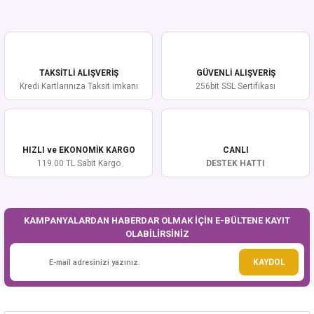
Bu ürünün fiyat bilgisi, resim, ürün açıklamalarında ve diğer konularda
yetersiz gördüğünüz noktaları öneri formunu kullanarak tarafımıza
iletebilirsiniz.
Görüş ve önerileriniz için teşekkür ederiz.
TAKSİTLİ ALIŞVERİŞ
GÜVENLİ ALIŞVERİŞ
Ürün resmi kalitesiz, bozuk veya görüntülenemiyor.
Kredi Kartlarınıza Taksit imkanı
256bit SSL Sertifikası
Ürün açıklamasında eksik bilgiler bulunuyor.
Ürün bilgilerinde hatalar bulunuyor.
Ürün fiyatı diğer sitelerden daha pahalı.
HIZLI ve EKONOMİK KARGO
CANLI
Bu ürüne benzer farklı alternatifler olmalı.
119.00 TL Sabit Kargo
DESTEK HATTI
KAMPANYALARDAN HABERDAR OLMAK İÇİN E-BÜLTENE KAYIT
OLABİLİRSİNİZ
Gönder
KAYDOL