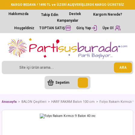
KARGO BEDAVA ! 1490 TL ve ÜZERİ ALIŞVERİŞLERDE KARGO ÜCRETSİZ
Hakkımızda
Destek
Kargom Nerede?
Takip Edin
Kampanyalar
Hoşgeldiniz
TOPTAN SATIŞ
Giriş Yap
Üye Ol
ARA
Sepetim
Anasayfa
BALON Çeşitleri
HARF RAKAM Balon 100 cm
Folyo Rakam Kırmızı 9