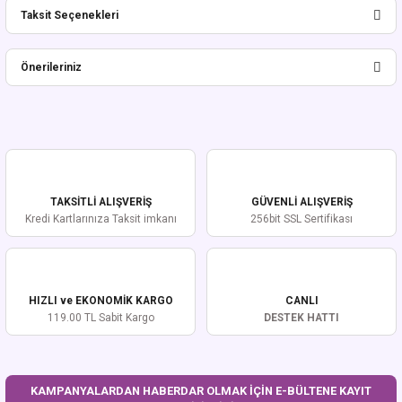
Taksit Seçenekleri
Bu ürüne ilk yorumu siz yapın!
Önerileriniz
Yorum Yaz
Bu ürünün fiyat bilgisi, resim, ürün açıklamalarında ve diğer konularda
yetersiz gördüğünüz noktaları öneri formunu kullanarak tarafımıza
iletebilirsiniz.
Görüş ve önerileriniz için teşekkür ederiz.
TAKSİTLİ ALIŞVERİŞ
GÜVENLİ ALIŞVERİŞ
Ürün resmi kalitesiz, bozuk veya görüntülenemiyor.
Kredi Kartlarınıza Taksit imkanı
256bit SSL Sertifikası
Ürün açıklamasında eksik bilgiler bulunuyor.
Ürün bilgilerinde hatalar bulunuyor.
Ürün fiyatı diğer sitelerden daha pahalı.
HIZLI ve EKONOMİK KARGO
CANLI
Bu ürüne benzer farklı alternatifler olmalı.
119.00 TL Sabit Kargo
DESTEK HATTI
KAMPANYALARDAN HABERDAR OLMAK İÇİN E-BÜLTENE KAYIT