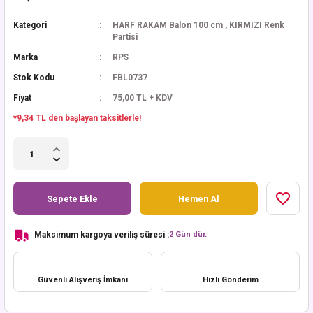
Kategori
HARF RAKAM Balon 100 cm
,
KIRMIZI Renk
Partisi
Marka
RPS
Stok Kodu
FBL0737
Fiyat
75,00 TL + KDV
*9,34 TL den başlayan taksitlerle!
Sepete Ekle
Hemen Al
Maksimum kargoya veriliş süresi :
2 Gün dür.
Güvenli Alışveriş İmkanı
Hızlı Gönderim