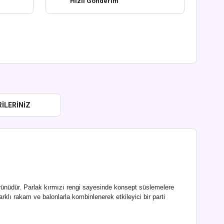
Hızlı Gönderim
ILERINIZ
ürünüdür. Parlak kırmızı rengi sayesinde konsept süslemelere
arklı rakam ve balonlarla kombinlenerek etkileyici bir parti