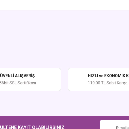
ularda yetersiz gördüğünüz noktaları öneri formunu kullanarak tarafımıza iletebi
Bu ürüne ilk yorumu siz yapın!
Yorum Yaz
ÜVENLİ ALIŞVERİŞ
HIZLI ve EKONOMİK 
56bit SSL Sertifikası
119.00 TL Sabit Kargo
Gönder
LTENE KAYIT OLABİLİRSİNİZ