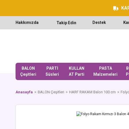
KAR
Hakkımızda
Destek
Ka
Takip Edin
BALON
PARTİ
KULLAN
PASTA
B
Çeşitleri
Süsleri
AT Parti
Malzemeleri
P
Anasayfa
BALON Çeşitleri
HARF RAKAM Balon 100 cm
Foly