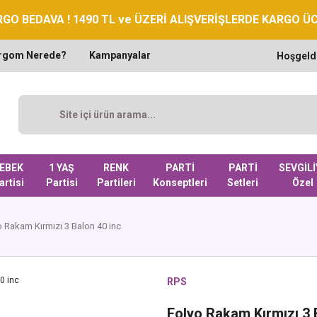
GO BEDAVA ! 1490 TL ve ÜZERİ ALIŞVERİŞLERDE KARGO Ü
rgom Nerede?
Kampanyalar
Hoşgeld
EBEK
1 YAŞ
RENK
PARTİ
PARTİ
SEVGİLİ
artisi
Partisi
Partileri
Konseptleri
Setleri
Özel
o Rakam Kırmızı 3 Balon 40 inc
RPS
Folyo Rakam Kırmızı 3 