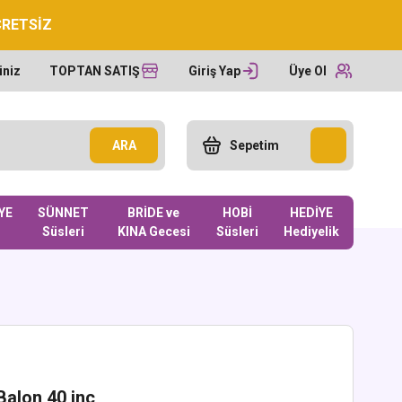
CRETSİZ
iniz
TOPTAN SATIŞ
Giriş Yap
Üye Ol
ARA
Sepetim
YE
SÜNNET
BRİDE ve
HOBİ
HEDİYE
Süsleri
KINA Gecesi
Süsleri
Hediyelik
Balon 40 inc