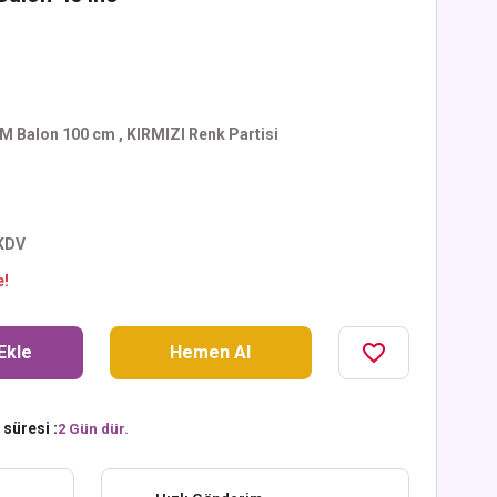
M Balon 100 cm
,
KIRMIZI Renk Partisi
 KDV
e!
Ekle
Hemen Al
süresi :
2 Gün dür.