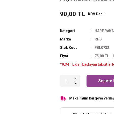
90,00 TL
KDV Dahil
Kategori
HARF RAKA
Marka
RPS
Stok Kodu
FBL0732
Fiyat
75,00 TL +
*9,34 TL den başlayan taksitlerl
Sepete 
Maksimum kargoya veriliş 