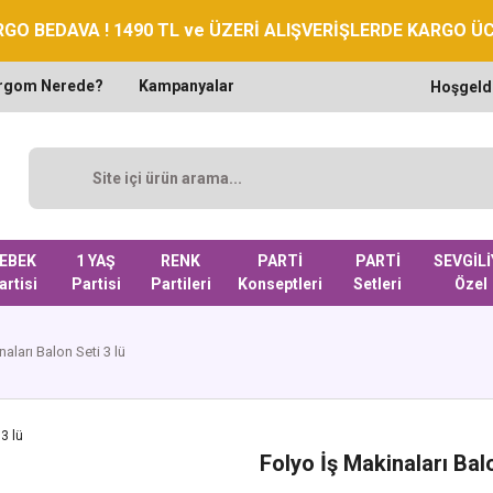
GO BEDAVA ! 1490 TL ve ÜZERİ ALIŞVERİŞLERDE KARGO Ü
rgom Nerede?
Kampanyalar
Hoşgeld
EBEK
1 YAŞ
RENK
PARTİ
PARTİ
SEVGİLİ
artisi
Partisi
Partileri
Konseptleri
Setleri
Özel
aları Balon Seti 3 lü
Folyo İş Makinaları Balo