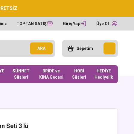
CRETSİZ
iniz
TOPTAN SATIŞ
Giriş Yap
Üye Ol
ARA
Sepetim
YE
SÜNNET
BRİDE ve
HOBİ
HEDİYE
Süsleri
KINA Gecesi
Süsleri
Hediyelik
n Seti 3 lü