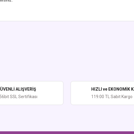
lirsiniz.
ularda yetersiz gördüğünüz noktaları öneri formunu kullanarak tarafımıza iletebi
Bu ürüne ilk yorumu siz yapın!
Yorum Yaz
ÜVENLİ ALIŞVERİŞ
HIZLI ve EKONOMİK 
56bit SSL Sertifikası
119.00 TL Sabit Kargo