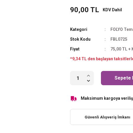
90,00 TL
KDV Dahil
Kategori
FOLYO Tema
Stok Kodu
FBL0725
Fiyat
75,00 TL +
*9,34 TL den başlayan taksitlerl
Sepete 
Maksimum kargoya veriliş 
Güvenli Alışveriş İmkanı