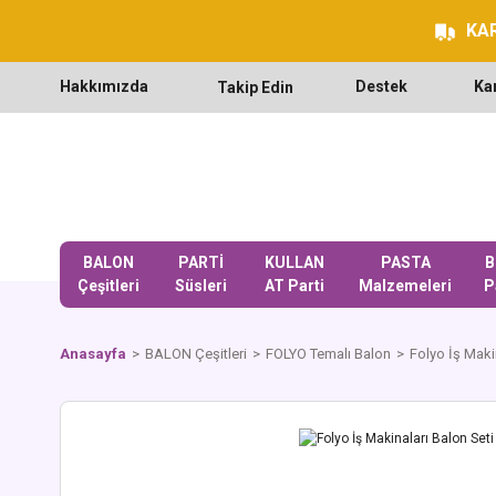
KAR
Hakkımızda
Destek
Ka
Takip Edin
BALON
PARTİ
KULLAN
PASTA
B
Çeşitleri
Süsleri
AT Parti
Malzemeleri
P
Anasayfa
BALON Çeşitleri
FOLYO Temalı Balon
Folyo İş Makin