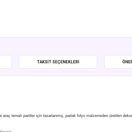
TAKSIT SEÇENEKLERI
ÖNER
 araç temalı partiler için tasarlanmış, parlak folyo malzemeden üretilen dekora