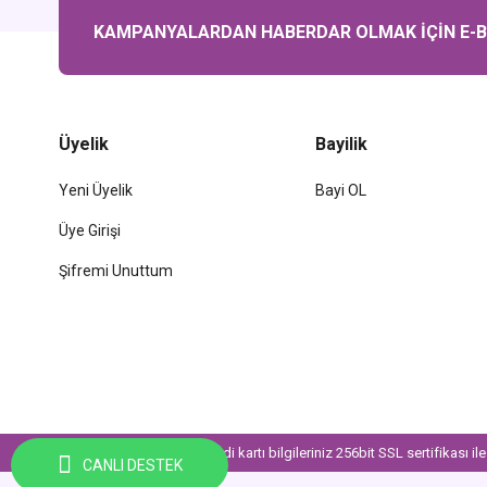
KAMPANYALARDAN HABERDAR OLMAK İÇİN E-BÜ
Üyelik
Bayilik
Yeni Üyelik
Bayi OL
Üye Girişi
Şifremi Unuttum
© Tüm Hakları Saklıdır. Kredi kartı bilgileriniz 256bit SSL sertifikası i
CANLI DESTEK