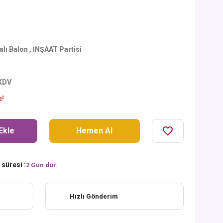
lı Balon
,
İNŞAAT Partisi
 KDV
e!
Ekle
Hemen Al
süresi :
2 Gün dür.
Hızlı Gönderim