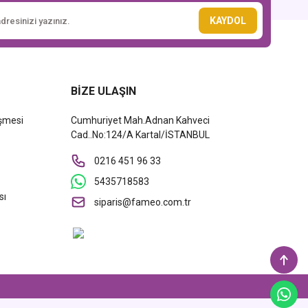
KAYDOL
BİZE ULAŞIN
eşmesi
Cumhuriyet Mah.Adnan Kahveci
Cad..No:124/A Kartal/İSTANBUL
0216 451 96 33
5435718583
sı
siparis@fameo.com.tr